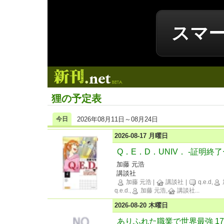
スマ
新刊.net
狸の予定表
今日
2026年08月11日～08月24日
2026-08-17 月曜日
Q．E．D．UNIV． -証明終
加藤 元浩
講談社
加藤 元浩
|
講談社
|
q.e.d,
q.e.d.,
加藤 元浩,
講談社
...
2026-08-20 木曜日
ありふれた職業で世界最強 17