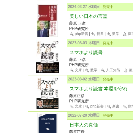
2024-03-27 水曜日
発売中
美しい日本の言霊
藤原 正彦
PHP研究所
php新書
|
新書
|
数学
|
藤
2023-08-03 木曜日
発売中
スマホより読書
藤原 正彦
PHP研究所
文庫
|
数学
|
人工知能
|
藤
2023-08-02 水曜日
発売中
スマホより読書 本屋を守れ
藤原正彦
PHP研究所
文庫
|
php新書
|
新書
|
数
2022-07-20 水曜日
発売中
日本人の真価
藤原正彦