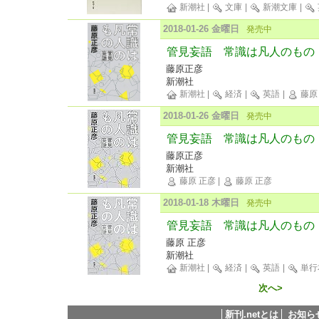
新潮社
|
文庫
|
新潮文庫
|
2018-01-26 金曜日
発売中
管見妄語 常識は凡人のもの
藤原正彦
新潮社
新潮社
|
経済
|
英語
|
藤原
2018-01-26 金曜日
発売中
管見妄語 常識は凡人のもの
藤原正彦
新潮社
藤原 正彦
|
藤原 正彦
2018-01-18 木曜日
発売中
管見妄語 常識は凡人のもの
藤原 正彦
新潮社
新潮社
|
経済
|
英語
|
単行
次へ>
新刊.netとは
お知ら