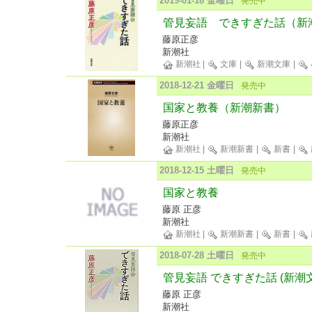
2019-01-18 金曜日
発売中
管見妄語 できすぎた話（新
藤原正彦
新潮社
新潮社
|
文庫
|
新潮文庫
|
2018-12-21 金曜日
発売中
国家と教養（新潮新書）
藤原正彦
新潮社
新潮社
|
新潮新書
|
新書
|
2018-12-15 土曜日
発売中
国家と教養
藤原 正彦
新潮社
新潮社
|
新潮新書
|
新書
|
2018-07-28 土曜日
発売中
管見妄語 できすぎた話 (新潮
藤原 正彦
新潮社