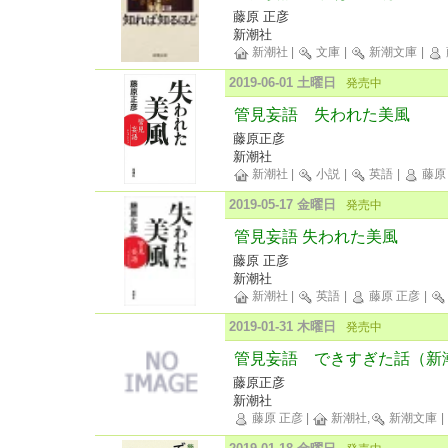
藤原 正彦
新潮社
新潮社
|
文庫
|
新潮文庫
|
2019-06-01 土曜日
発売中
管見妄語 失われた美風
藤原正彦
新潮社
新潮社
|
小説
|
英語
|
藤原
2019-05-17 金曜日
発売中
管見妄語 失われた美風
藤原 正彦
新潮社
新潮社
|
英語
|
藤原 正彦
|
2019-01-31 木曜日
発売中
管見妄語 できすぎた話（新
藤原正彦
新潮社
藤原 正彦
|
新潮社,
新潮文庫
|