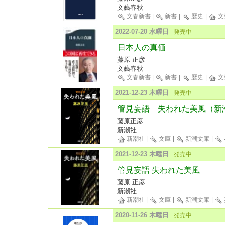
文藝春秋
文春新書
|
新書
|
歴史
|
文
2022-07-20 水曜日
発売中
日本人の真価
藤原 正彦
文藝春秋
文春新書
|
新書
|
歴史
|
文
2021-12-23 木曜日
発売中
管見妄語 失われた美風（新
藤原正彦
新潮社
新潮社
|
文庫
|
新潮文庫
|
2021-12-23 木曜日
発売中
管見妄語 失われた美風
藤原 正彦
新潮社
新潮社
|
文庫
|
新潮文庫
|
2020-11-26 木曜日
発売中