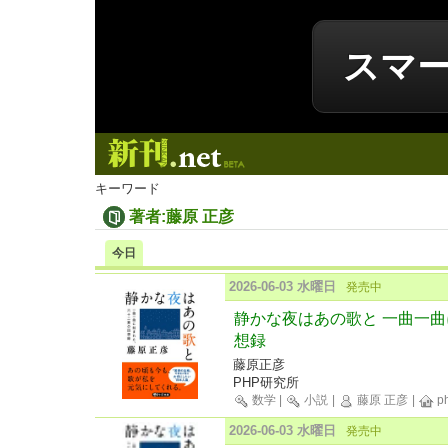
スマ
新刊.net
キーワード
著者:藤原 正彦
今日
2026-06-03 水曜日
発売中
静かな夜はあの歌と 一曲一
想録
藤原正彦
PHP研究所
数学
|
小説
|
藤原 正彦
|
p
2026-06-03 水曜日
発売中