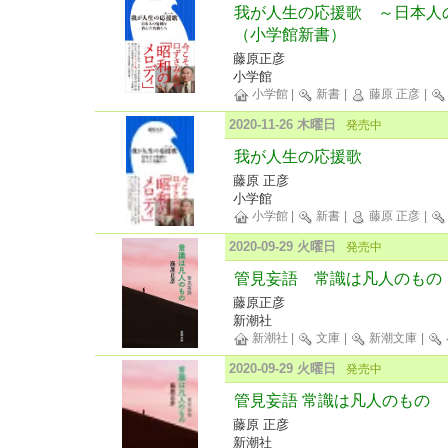
我が人生の応援歌 ～日本人
（小学館新書）
藤原正彦
小学館
小学館
|
新書
|
藤原 正彦
|
2020-11-26 木曜日
発売中
我が人生の応援歌
藤原 正彦
小学館
小学館
|
新書
|
藤原 正彦
|
2020-09-29 火曜日
発売中
管見妄語 常識は凡人のもの
藤原正彦
新潮社
新潮社
|
文庫
|
新潮文庫
|
2020-09-29 火曜日
発売中
管見妄語 常識は凡人のもの
藤原 正彦
新潮社