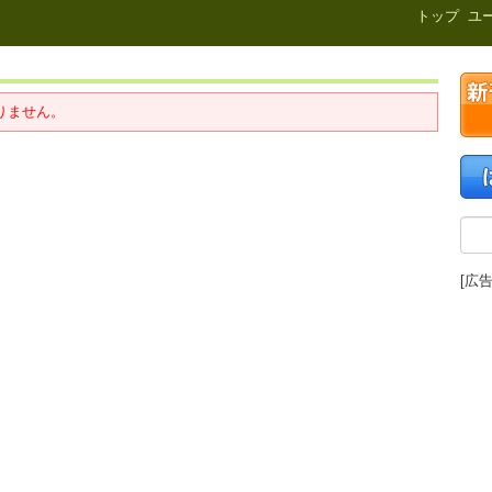
新刊.net
トップ
ユ
りません。
[広告