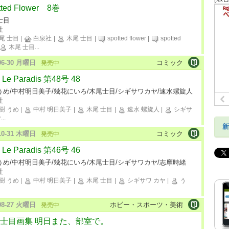
tted Flower 8巻
士目
社
尾 士目
|
白泉社
|
木尾 士目
|
spotted flower
|
spotted
木尾 士目
...
-06-30 月曜日
コミック
発売中
Le Paradis 第48号 48
うめ/中村明日美子/幾花にいろ/木尾士目/シギサワカヤ/速水螺旋人
社
樹 うめ
|
中村 明日美子
|
木尾 士目
|
速水 螺旋人
|
シギサ
ヤ
...
新
-10-31 木曜日
コミック
発売中
Le Paradis 第46号 46
うめ/中村明日美子/幾花にいろ/木尾士目/シギサワカヤ/志摩時緒
社
樹 うめ
|
中村 明日美子
|
木尾 士目
|
シギサワ カヤ
|
う
-08-27 火曜日
ホビー・スポーツ・美術
発売中
士目画集 明日また、部室で。