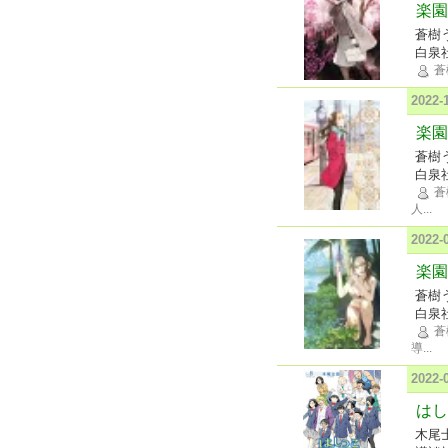
楽園 
蒼樹
白泉
蒼
2022
楽園 
蒼樹
白泉
蒼
人
...
2022
楽園 
蒼樹
白泉
蒼
導
...
2022
はし
木尾