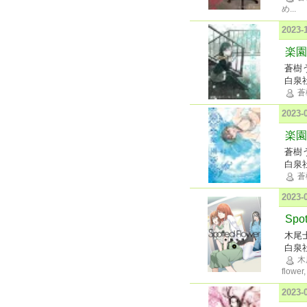
め
...
2023
楽園 
蒼樹
白泉
蒼
2023
楽園 
蒼樹
白泉
蒼
2023
Spo
木尾
白泉
木
flower,
2023