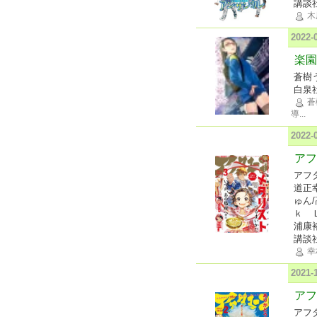
講談
木
2022
楽園 
蒼樹
白泉
蒼
導
...
2022
アフ
アフ
道正
ゅん
ｋ 
浦康
講談
幸
2021
アフ
アフ