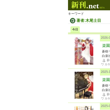
キーワード
著者:木尾士目
今日
2026
楽園 
蒼樹
白泉
蒼
ワ カ
2025
楽園 
蒼樹
白泉
蒼
ワ カ
2025