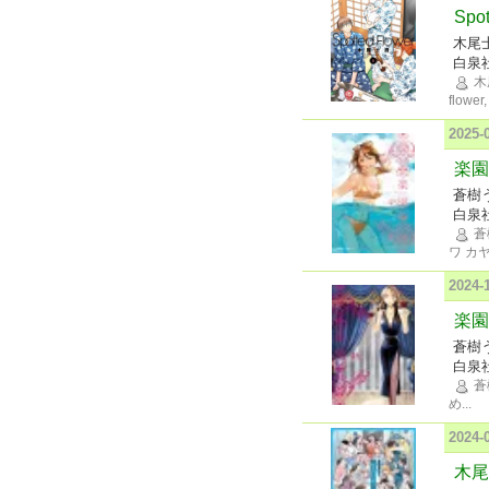
Spo
木尾
白泉
木
flower,
2025
楽園 
蒼樹
白泉
蒼
ワ カ
2024
楽園 
蒼樹
白泉
蒼
め
...
2024
木尾