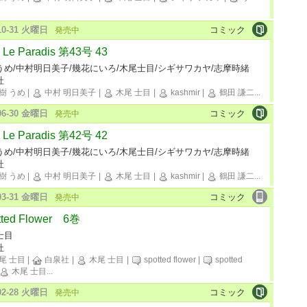
-10-31 火曜日
コミック
発売中
Le Paradis 第43号 43
うめ/中村明日美子/幾花にいろ/木尾士目/シギサワカヤ/志摩時緒
社
樹 うめ
|
中村 明日美子
|
木尾 士目
|
kashmir
|
鶴田 謙二
...
-06-30 金曜日
コミック
発売中
Le Paradis 第42号 42
うめ/中村明日美子/幾花にいろ/木尾士目/シギサワカヤ/志摩時緒
社
樹 うめ
|
中村 明日美子
|
木尾 士目
|
kashmir
|
鶴田 謙二
...
-03-31 金曜日
コミック
発売中
tted Flower 6巻
士目
社
尾 士目
|
白泉社
|
木尾 士目
|
spotted flower
|
spotted
木尾 士目
...
-02-28 火曜日
コミック
発売中