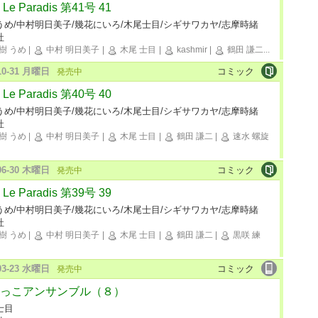
Le Paradis 第41号 41
うめ/中村明日美子/幾花にいろ/木尾士目/シギサワカヤ/志摩時緒
社
樹 うめ
|
中村 明日美子
|
木尾 士目
|
kashmir
|
鶴田 謙二
...
-10-31 月曜日
コミック
発売中
Le Paradis 第40号 40
うめ/中村明日美子/幾花にいろ/木尾士目/シギサワカヤ/志摩時緒
社
樹 うめ
|
中村 明日美子
|
木尾 士目
|
鶴田 謙二
|
速水 螺旋
-06-30 木曜日
コミック
発売中
Le Paradis 第39号 39
うめ/中村明日美子/幾花にいろ/木尾士目/シギサワカヤ/志摩時緒
社
樹 うめ
|
中村 明日美子
|
木尾 士目
|
鶴田 謙二
|
黒咲 練
-03-23 水曜日
コミック
発売中
っこアンサンブル（８）
士目