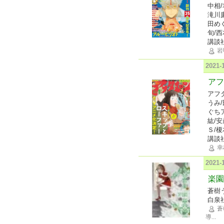
中相
滝川
田め
旬/
講談
岩
2021
アフ
アフ
うみ
ぐち
紘/
Ｓ/
講談
幸
2021
楽園 
蒼樹
白泉
蒼
導
...