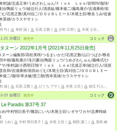
/幸村誠/北道正幸/うめざわしゅん/Ｆｉｏｋ Ｌｅｅ/岩明均/珈琲/
廉治/陶延リュウ/綾辻行人/清原紘/榎本俊二/藤島康介/吉浦康裕/前
ぐむ/石黒正数/真刈信二/ＤＯＵＢＬＥーＳ/木尾士目/椎名うみ/佐倉
西本英雄/カラスヤサトシ
社
明 均
|
幸村 誠
|
石黒 正数
|
沙村 広明
|
木尾 士目
...
-11-25 木曜日
コミック
発売中
タヌーン 2022年1月号 [2021年11月25日発売]
タヌーン編集部/高松美咲/つるまいかだ/石黒正数/山口つばさ/椎名
/田中相/藤島康介/滝川廉治/陶延リュウ/うめざわしゅん/藤峰式/ひ
アサ/幸村誠/小西明日翔/Ｆｉｏｋ Ｌｅｅ/北道正幸/綾辻行人/清原
安彦良和/吉浦康裕/前田めぐむ/木尾士目/真刈信二/ＤＯＵＢＬＥー
榎本俊二/珈琲/草水敏/恵三朗/西本英雄/カラスヤサトシ
社
村 誠
|
石黒 正数
|
ひぐち アサ
|
木尾 士目
|
綾辻 行人
...
-10-29 金曜日
コミック
発売中
Le Paradis 第37号 37
うめ/中村明日美子/幾花にいろ/木尾士目/シギサワカヤ/志摩時緒
社
樹 うめ
|
中村 明日美子
|
木尾 士目
|
鶴田 謙二
|
黒咲 練