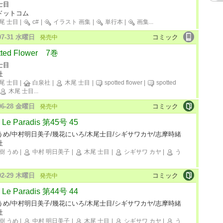
士目
ドットコム
尾 士目
|
c#
|
イラスト 画集
|
単行本
|
画集
...
-07-31 水曜日
コミック
発売中
tted Flower 7巻
士目
社
尾 士目
|
白泉社
|
木尾 士目
|
spotted flower
|
spotted
木尾 士目
...
-06-28 金曜日
コミック
発売中
Le Paradis 第45号 45
うめ/中村明日美子/幾花にいろ/木尾士目/シギサワカヤ/志摩時緒
社
樹 うめ
|
中村 明日美子
|
木尾 士目
|
シギサワ カヤ
|
う
-02-29 木曜日
コミック
発売中
Le Paradis 第44号 44
うめ/中村明日美子/幾花にいろ/木尾士目/シギサワカヤ/志摩時緒
社
樹 うめ
|
中村 明日美子
|
木尾 士目
|
シギサワ カヤ
|
う