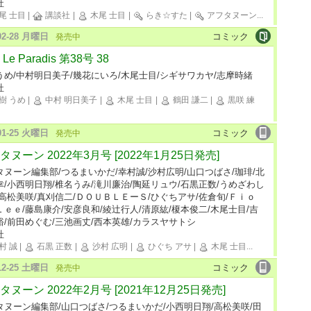
社
尾 士目
|
講談社
|
木尾 士目
|
らき☆すた
|
アフタヌーン
...
-02-28 月曜日
コミック
発売中
Le Paradis 第38号 38
うめ/中村明日美子/幾花にいろ/木尾士目/シギサワカヤ/志摩時緒
社
樹 うめ
|
中村 明日美子
|
木尾 士目
|
鶴田 謙二
|
黒咲 練
-01-25 火曜日
コミック
発売中
タヌーン 2022年3月号 [2022年1月25日発売]
タヌーン編集部/つるまいかだ/幸村誠/沙村広明/山口つばさ/珈琲/北
幸/小西明日翔/椎名うみ/滝川廉治/陶延リュウ/石黒正数/うめざわし
/高松美咲/真刈信二/ＤＯＵＢＬＥーＳ/ひぐちアサ/佐倉旬/Ｆｉｏ
Ｌｅｅ/藤島康介/安彦良和/綾辻行人/清原紘/榎本俊二/木尾士目/吉
裕/前田めぐむ/三池画丈/西本英雄/カラスヤサトシ
社
村 誠
|
石黒 正数
|
沙村 広明
|
ひぐち アサ
|
木尾 士目
...
-12-25 土曜日
コミック
発売中
タヌーン 2022年2月号 [2021年12月25日発売]
タヌーン編集部/山口つばさ/つるまいかだ/小西明日翔/高松美咲/田