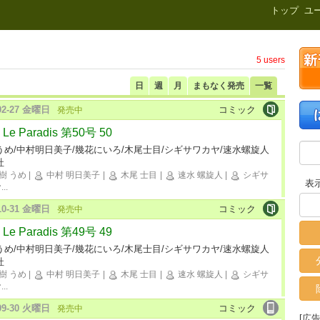
新刊.net
トップ
ユ
5 users
日
週
月
まもなく発売
一覧
-02-27 金曜日
コミック
発売中
Le Paradis 第50号 50
うめ/中村明日美子/幾花にいろ/木尾士目/シギサワカヤ/速水螺旋人
社
樹 うめ
|
中村 明日美子
|
木尾 士目
|
速水 螺旋人
|
シギサ
表
ヤ
...
-10-31 金曜日
コミック
発売中
Le Paradis 第49号 49
うめ/中村明日美子/幾花にいろ/木尾士目/シギサワカヤ/速水螺旋人
社
樹 うめ
|
中村 明日美子
|
木尾 士目
|
速水 螺旋人
|
シギサ
ヤ
...
-09-30 火曜日
コミック
発売中
[広告