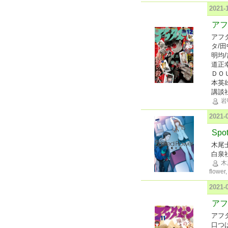
2021
アフ
アフ
タ/
明均
道正
ＤＯ
本英
講談
岩
2021
Spo
木尾
白泉
木
flower,
2021
アフ
アフ
口つ