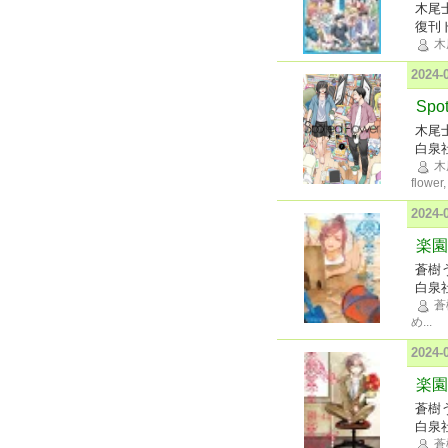
木尾
復刊
木
2024
Spo
木尾
白泉
木
flower,
2024
楽園 
蒼樹
白泉
蒼
め
...
2024
楽園 
蒼樹
白泉
蒼