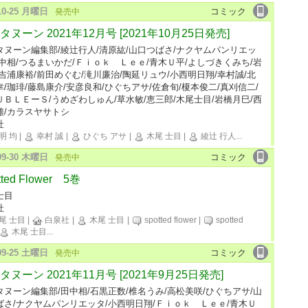
-10-25 月曜日
コミック
発売中
タヌーン 2021年12月号 [2021年10月25日発売]
タヌーン編集部/綾辻行人/清原紘/山口つばさ/ナクヤムパンリエッ
田中相/つるまいかだ/Ｆｉｏｋ Ｌｅｅ/青木Ｕ平/よしづきくみち/岩
/吉浦康裕/前田めぐむ/滝川廉治/陶延リュウ/小西明日翔/幸村誠/北
幸/珈琲/藤島康介/安彦良和/ひぐちアサ/佐倉旬/榎本俊二/真刈信二/
ＵＢＬＥーＳ/うめざわしゅん/草水敏/恵三郎/木尾士目/岩橋月巳/西
雄/カラスヤサトシ
社
明 均
|
幸村 誠
|
ひぐち アサ
|
木尾 士目
|
綾辻 行人
...
-09-30 木曜日
コミック
発売中
tted Flower 5巻
士目
社
尾 士目
|
白泉社
|
木尾 士目
|
spotted flower
|
spotted
木尾 士目
...
-09-25 土曜日
コミック
発売中
タヌーン 2021年11月号 [2021年9月25日発売]
タヌーン編集部/田中相/石黒正数/椎名うみ/高松美咲/ひぐちアサ/山
ばさ/ナクヤムパンリエッタ/小西明日翔/Ｆｉｏｋ Ｌｅｅ/青木Ｕ