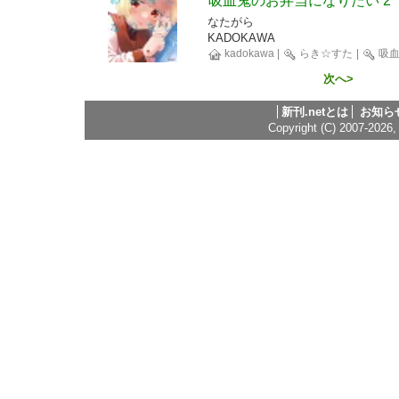
吸血鬼のお弁当になりたい 2
なたがら
KADOKAWA
kadokawa
|
らき☆すた
|
吸血
次へ>
新刊.netとは
お知ら
Copyright (C) 2007-2026