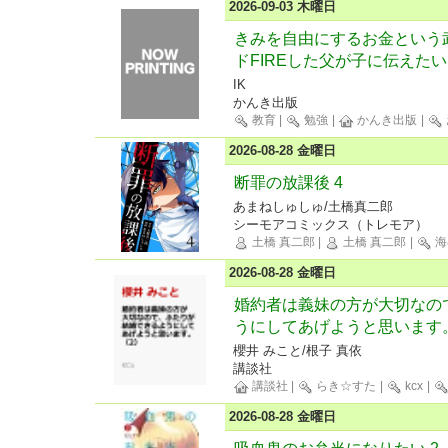
2026-09-03 木曜日
きみを自由にするお金という
ドFIREした父が子に伝えたい
IK
かんき出版
教育
|
勉強
|
かんき出版
|
2026-08-28 金曜日
断罪の放課後 4
あまねしゅしゅ/土橋真二郎
シーモアコミックス（トレモア）
土橋 真二郎
|
土橋 真二郎
|
海
2026-08-28 金曜日
婚約者は義妹の方が大切なの
うにしてあげようと思います
櫻井 みこと/根子 真依
講談社
講談社
|
らき☆すた
|
kcx
|
2026-08-28 金曜日