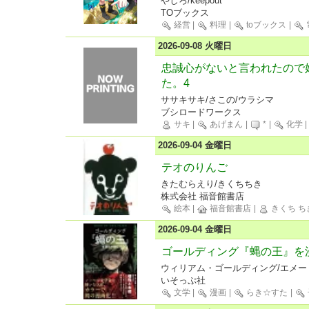
やしろ/keepout
TOブックス
経営
|
料理
|
toブックス
|
2026-09-08 火曜日
忠誠心がないと言われたので
た。4
ササキサキ/さこの/ウラシマ
ブシロードワークス
サキ
|
あげまん
|
*
|
化学
2026-09-04 金曜日
テオのりんご
きたむらえり/きくちちき
株式会社 福音館書店
絵本
|
福音館書店
|
きくち ち
2026-09-04 金曜日
ゴールディング『蝿の王』を
ウィリアム・ゴールディング/エメー
いそっぷ社
文学
|
漫画
|
らき☆すた
|