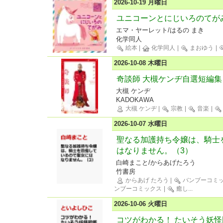
2026-10-19 月曜日
ユニコーンとにじいろのてが
エマ・ヤーレット/はるの まき
化学同人
絵本
|
化学同人
|
まおゆう
|
2026-10-08 木曜日
奇談師 大槻ケンヂ自選短編集
大槻 ケンヂ
KADOKAWA
大槻 ケンヂ
|
宗教
|
音楽
|
2026-10-07 水曜日
聖なる加護持ち令嬢は、騎士
はなりません。（3）
白崎まこと/からあげたろう
竹書房
からあげ たろう
|
バンブーコミ
ンブーコミックス
|
癒し
...
2026-10-06 火曜日
コツがわかる！ たいそう妖怪