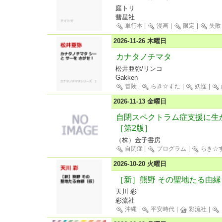
庭トリ
彗星社
単行本
|
漫画
|
限定
|
失敗
2026-11-26 木曜日
カナタノチマタ
松井亜弥/リンコ
Gakken
冒険
|
らき☆すた
|
妖怪
|
2026-11-13 金曜日
自閉スペクトラム症支援に生
［第2版］
（株）金子書房
自閉症
|
プログラム
|
らき☆
2026-10-20 火曜日
［新］熊野 その聖地たる由縁
天川 彩
彩流社
沖縄
|
平安時代
|
彩流社
|