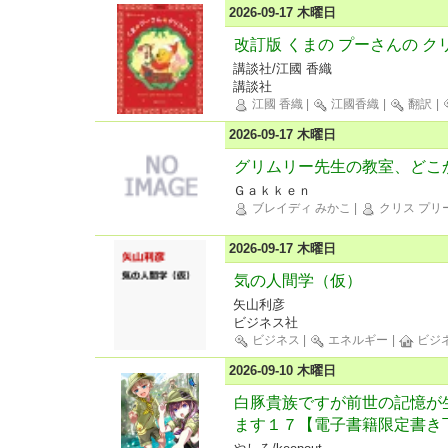
2026-09-17 木曜日
改訂版 くまの プーさんの ク
講談社/江國 香織
講談社
江國 香織
|
江國香織
|
翻訳
|
2026-09-17 木曜日
グリムリー先生の教室、どこ
Ｇａｋｋｅｎ
ブレイディ みかこ
|
クリス プリ
2026-09-17 木曜日
気の人間学（仮）
矢山利彦
ビジネス社
ビジネス
|
エネルギー
|
ビジ
2026-09-10 木曜日
白豚貴族ですが前世の記憶が
ます１７【電子書籍限定書き