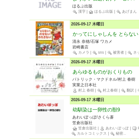
ほるぷ出版
漢字
|
ほるぷ出版
|
あげまん
2026-09-17 木曜日
かってにしゃしんを とらない
清永 奈穂/石塚 ワカメ
岩崎書店
カメラ
|
sns
|
被害者
|
ネ
2026-09-17 木曜日
あらゆるものがおくりもの
パトリック・マクドネル/村上 春樹
実業之日本社
村上 春樹
|
村上春樹
|
翻訳
|
2026-09-17 木曜日
幼馴染は一卵性の獣9
あわいぽっぽ/さくら蒼
笠倉出版社
笠倉出版社
|
あわい ぽっぽ
|
カルトコミックス
|
秘密
...