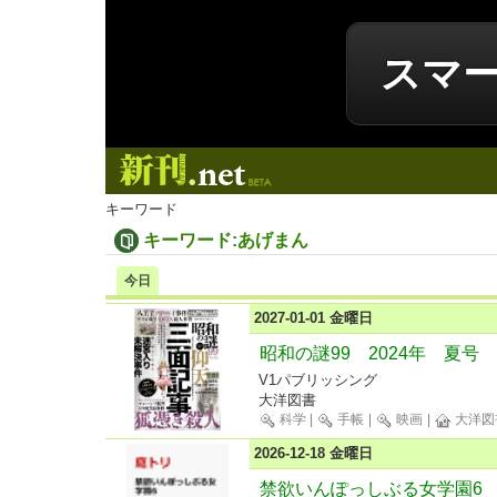
スマ
新刊.net
キーワード
キーワード:あげまん
今日
2027-01-01 金曜日
昭和の謎99 2024年 夏号
V1パブリッシング
大洋図書
科学
|
手帳
|
映画
|
大洋図
2026-12-18 金曜日
禁欲いんぽっしぶる女学園6