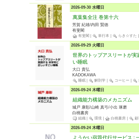
2026-09-30 水曜日
萬葉集全注 巻第十六
芳賀 紀雄/内田 賢徳
有斐閣
有斐閣
|
単行本
|
らき☆すた
2026-09-29 火曜日
世界のトップアスリートが実
い睡眠
大口 貴弘
KADOKAWA
睡眠
|
解剖学
|
コーヒー
|
2026-09-24 木曜日
組織能力構築のメカニズム
城戸 康彰/山崎 真弓/小出 琢磨
白桃書房
組織
|
環境
|
白桃書房
|
顧
2026-09-24 木曜日
ようかい宿題代行サービス :