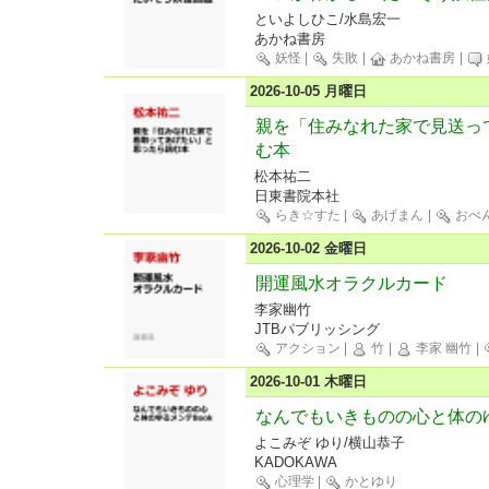
といよしひこ/水島宏一
あかね書房
妖怪
|
失敗
|
あかね書房
|
2026-10-05 月曜日
親を「住みなれた家で見送っ
む本
松本祐二
日東書院本社
らき☆すた
|
あげまん
|
おべ
2026-10-02 金曜日
開運風水オラクルカード
李家幽竹
JTBパブリッシング
アクション
|
竹
|
李家 幽竹
|
2026-10-01 木曜日
なんでもいきものの心と体のゆ
よこみぞ ゆり/横山恭子
KADOKAWA
心理学
|
かとゆり