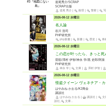
道尾秀介/SCRAP
SCRAP出版
道尾 秀介
|
推理
|
警察
|
写
2026-08-12 水曜日
名人論
谷川 浩司
PHP研究所
php新書
|
新書
|
歴史
|
将
2026-08-12 水曜日
この恋が叶ったら、きっと死
背筋/澤村 伊智/神永 学/黒 史郎/阿泉
PHP研究所
神永 学
|
文庫
|
澤村 伊智
|
2026-08-12 水曜日
怪盗クイーン ヴェネチア・
はやみね かおる/K2商会
講談社
はやみね かおる
|
講談社
|
文
談社,
文庫
...