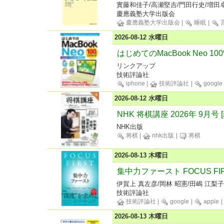
實藤和佳子/高瀬堅吉/門田行史/増田
慶應義塾大学出版会
慶應義塾大学出版会
|
睡眠
|
2026-08-12 水曜日
はじめてのMacBook Neo 1
リンクアップ
技術評論社
iphone
|
技術評論社
|
google
2026-08-12 水曜日
NHK 将棋講座 2026年 9月号 
NHK出版
将棋
|
nhk出版
|
将棋
2026-08-13 木曜日
集中力ファースト FOCUS FI
伊賀上 真左彦/岡林 昭憲/田嶋 江梨子
技術評論社
技術評論社
|
google
|
apple
|
2026-08-13 木曜日