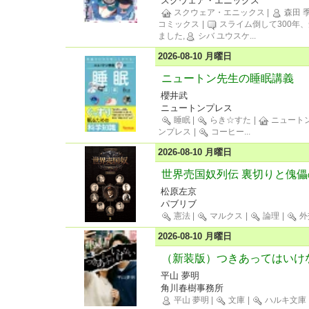
スクウェア・エニックス
スクウェア・エニックス
|
森田 
コミックス
|
スライム倒して300年
ました,
シバ ユウスケ
...
2026-08-10 月曜日
ニュートン先生の睡眠講義
櫻井武
ニュートンプレス
睡眠
|
らき☆すた
|
ニュート
ンプレス
|
コーヒー
...
2026-08-10 月曜日
世界売国奴列伝 裏切りと傀儡
松原左京
パブリブ
憲法
|
マルクス
|
論理
|
外
2026-08-10 月曜日
（新装版）つきあってはいけ
平山 夢明
角川春樹事務所
平山 夢明
|
文庫
|
ハルキ文庫