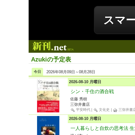
スマ
新刊.net
Azukiの予定表
今日
2026年08月09日～08月28日
2026-08-10 月曜日
シン・千住の酒合戦
佐藤 秀樹
三弥井書店
平安時代
|
文化史
|
三弥井書
2026-08-10 月曜日
一人暮らしと自炊の思考法 