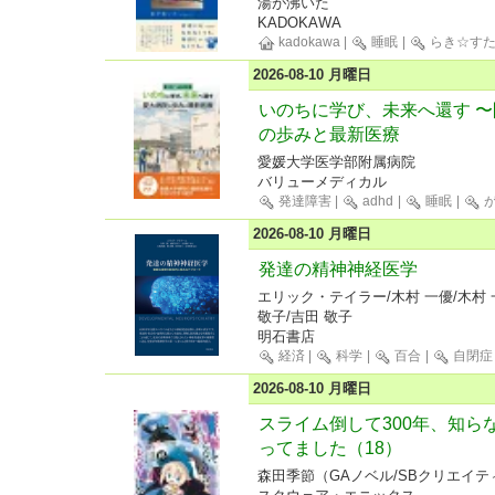
湯が沸いた
KADOKAWA
kadokawa
|
睡眠
|
らき☆す
2026-08-10 月曜日
いのちに学び、未来へ還す 〜
の歩みと最新医療
愛媛大学医学部附属病院
バリューメディカル
発達障害
|
adhd
|
睡眠
|
が
2026-08-10 月曜日
発達の精神神経医学
エリック・テイラー/木村 一優/木村 
敬子/吉田 敬子
明石書店
経済
|
科学
|
百合
|
自閉症
2026-08-10 月曜日
スライム倒して300年、知ら
ってました（18）
森田季節（GAノベル/SBクリエイテ