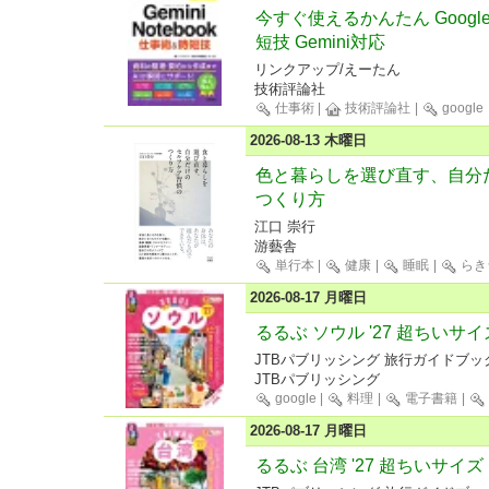
今すぐ使えるかんたん Google 
短技 Gemini対応
リンクアップ/えーたん
技術評論社
仕事術
|
技術評論社
|
google
2026-08-13 木曜日
色と暮らしを選び直す、自分
つくり方
江口 崇行
游藝舎
単行本
|
健康
|
睡眠
|
らき
2026-08-17 月曜日
るるぶ ソウル '27 超ちいサイ
JTBパブリッシング 旅行ガイドブッ
JTBパブリッシング
google
|
料理
|
電子書籍
|
2026-08-17 月曜日
るるぶ 台湾 '27 超ちいサイズ