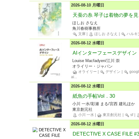
2026-08-10 月曜日
天蚕の糸 琴子は着物の夢を見
ほしお さなえ
角川春樹事務所
文庫
|
ほしお さなえ
|
ハルキ
2026-08-12 水曜日
AIインターフェースデザイン
Louise Macfadyen/江川 崇
オライリー・ジャパン
オライリー
|
デザイン
|
goog
ai
...
2026-08-12 水曜日
紙魚の手帖Vol．30
小川 一水/彩瀬 まる/宮西 建礼ほか
東京創元社
小川 一水
|
東京創元社
|
sf
|
2026-08-12 水曜日
DETECTIVE X CASE FI