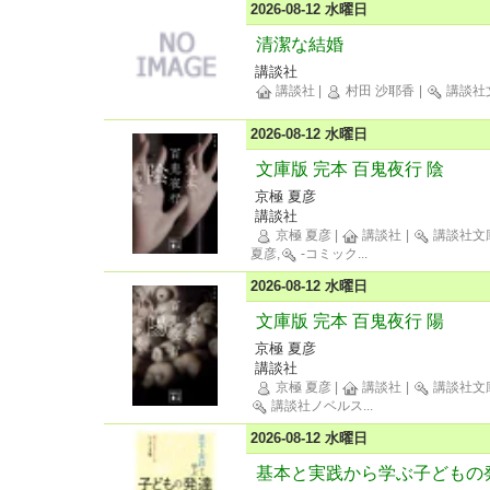
2026-08-12 水曜日
清潔な結婚
講談社
講談社
|
村田 沙耶香
|
講談社
2026-08-12 水曜日
文庫版 完本 百鬼夜行 陰
京極 夏彦
講談社
京極 夏彦
|
講談社
|
講談社文
夏彦,
-コミック
...
2026-08-12 水曜日
文庫版 完本 百鬼夜行 陽
京極 夏彦
講談社
京極 夏彦
|
講談社
|
講談社文
講談社ノベルス
...
2026-08-12 水曜日
基本と実践から学ぶ子どもの