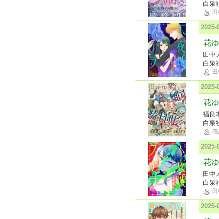
白泉
田
2025
花ゆ
田中
白泉
田
2025
花ゆめ
福良
白泉
高
2025
花ゆ
田中
白泉
田
2025