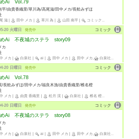
Ai Vol.79
南平/由貴香織里/草川為/高尾滋/田中メカ/長舩みずほ
社
尾 滋
|
田中 メカ
|
草川 為
|
山田 南平
|
コミック
...
-05-20 火曜日
コミック
発売中
めAi 不夜城のステラ story09
メカ
社
中 メカ
|
白泉社
|
ai
|
田中 メカ
|
田中 メカ,
白泉社
...
-04-20 日曜日
コミック
発売中
Ai Vol.78
滉/長舩みずほ/田中メカ/福良木漁/由貴香織里/椎名橙
社
中 メカ
|
由貴 香織里
|
松月 滉
|
白泉社
|
椎名 橙
...
-04-20 日曜日
コミック
発売中
めAi 不夜城のステラ story08
メカ
社
中 メカ
|
白泉社
|
ai
|
田中 メカ
|
田中 メカ,
白泉社
...