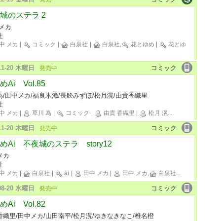
城のステラ 2
 メカ
社
中 メカ
|
コミック
|
白泉社
|
白泉社,
花とゆめ
|
花とゆ
-11-20 木曜日
コミック
発売中
Ai Vol.85
為/田中メカ/福良木漁/長舩みずほ/松月滉/由貴香織里
社
中 メカ
|
草川 為
|
コミック
|
由貴 香織里
|
松月 滉
...
-11-20 木曜日
コミック
発売中
めAi 不夜城のステラ story12
メカ
社
中 メカ
|
白泉社
|
ai
|
田中 メカ
|
田中 メカ,
白泉社
...
-08-20 水曜日
コミック
発売中
Ai Vol.82
香織里/田中メカ/山田南平/松月滉/ゆきなきなこ/椎名橙