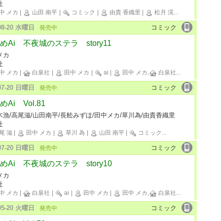
社
中 メカ
|
山田 南平
|
コミック
|
由貴 香織里
|
松月 滉
...
-08-20 水曜日
コミック
発売中
めAi 不夜城のステラ story11
メカ
社
中 メカ
|
白泉社
|
田中 メカ
|
ai
|
田中 メカ,
白泉社
...
-07-20 日曜日
コミック
発売中
Ai Vol.81
木漁/高尾滋/山田南平/長舩みずほ/田中メカ/草川為/由貴香織里
社
尾 滋
|
田中 メカ
|
草川 為
|
山田 南平
|
コミック
...
-07-20 日曜日
コミック
発売中
めAi 不夜城のステラ story10
メカ
社
中 メカ
|
白泉社
|
ai
|
田中 メカ
|
田中 メカ,
白泉社
...
-05-20 火曜日
コミック
発売中