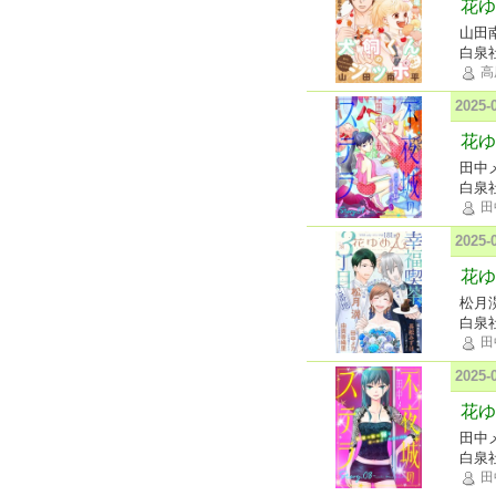
花ゆめ
山田
白泉
高
2025
花ゆ
田中
白泉
田
2025
花ゆめ
松月
白泉
田
2025
花ゆ
田中
白泉
田