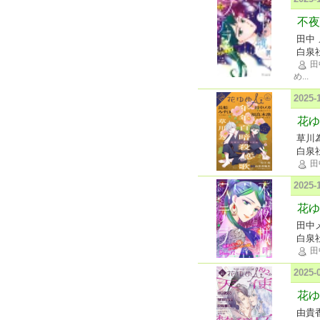
不夜
田中
白泉
田
め
...
2025
花ゆめ
草川
白泉
田
2025
花ゆ
田中
白泉
田
2025
花ゆめ
由貴