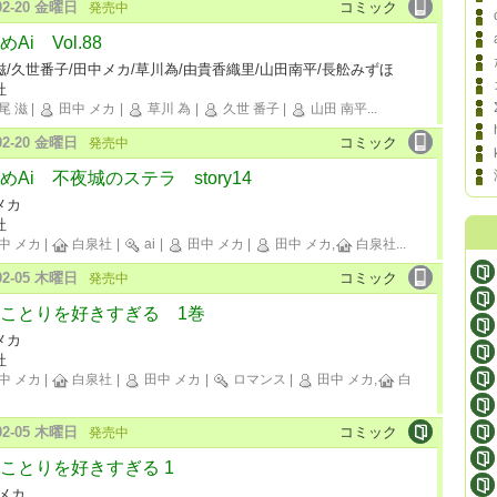
-02-20 金曜日
コミック
発売中
Ai Vol.88
滋/久世番子/田中メカ/草川為/由貴香織里/山田南平/長舩みずほ
社
尾 滋
|
田中 メカ
|
草川 為
|
久世 番子
|
山田 南平
...
-02-20 金曜日
コミック
発売中
めAi 不夜城のステラ story14
メカ
社
中 メカ
|
白泉社
|
ai
|
田中 メカ
|
田中 メカ,
白泉社
...
-02-05 木曜日
コミック
発売中
ことりを好きすぎる 1巻
メカ
社
中 メカ
|
白泉社
|
田中 メカ
|
ロマンス
|
田中 メカ,
白
-02-05 木曜日
コミック
発売中
ことりを好きすぎる 1
 メカ