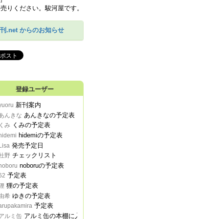
刊.net からのお知らせ
登録ユーザー
新刊案内
yuoru
あんきなの予定表
あんきな
くみの予定表
くみ
hidemiの予定表
hidemi
発売予定日
Lisa
チェックリスト
杜野
noboruの予定表
noboru
予定表
62
狸の予定表
狸
ゆきの予定表
由希
予定表
arupakamira
アルミ缶の本棚に入る予定表
アルミ缶