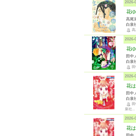
2026
花ゆめ
高尾
白泉
高
2026
花ゆ
田中
白泉
田
2026
花は
田中
白泉
田
泉社
...
2026
花は
田中