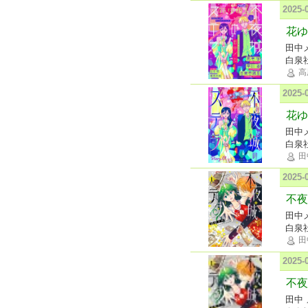
2025
花ゆめ
田中
白泉
高
2025
花ゆ
田中
白泉
田
2025
不夜
田中
白泉
田
2025
不夜
田中