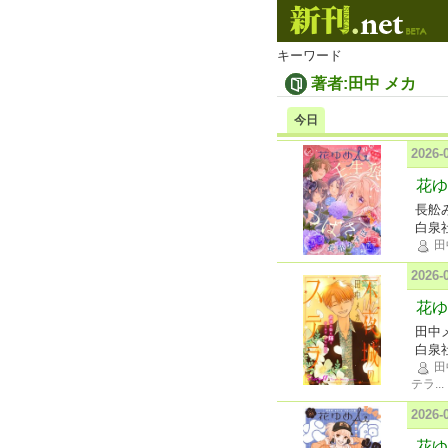
キーワード
著者:田中 メカ
今日
2026
花ゆめ
長舩
白泉
田
2026
花ゆ
田中
白泉
田
テラ
...
2026
花ゆめ