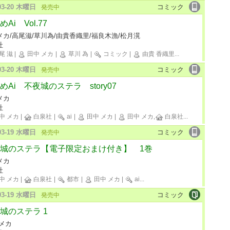
-03-20 木曜日
コミック
発売中
Ai Vol.77
メカ/高尾滋/草川為/由貴香織里/福良木漁/松月滉
社
尾 滋
|
田中 メカ
|
草川 為
|
コミック
|
由貴 香織里
...
-03-20 木曜日
コミック
発売中
めAi 不夜城のステラ story07
メカ
社
中 メカ
|
白泉社
|
ai
|
田中 メカ
|
田中 メカ,
白泉社
...
-03-19 水曜日
コミック
発売中
城のステラ【電子限定おまけ付き】 1巻
メカ
社
中 メカ
|
白泉社
|
都市
|
田中 メカ
|
ai
...
-03-19 水曜日
コミック
発売中
城のステラ 1
 メカ