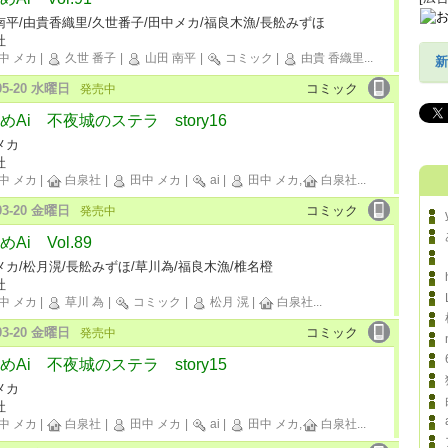
南平/由貴香織里/久世番子/田中メカ/福良木漁/長舩みずほ
社
中 メカ
|
久世 番子
|
山田 南平
|
コミック
|
由貴 香織里
...
新
-05-20 水曜日
コミック
発売中
めAi 不夜城のステラ story16
メカ
社
中 メカ
|
白泉社
|
田中 メカ
|
ai
|
田中 メカ,
白泉社
...
-03-20 金曜日
コミック
発売中
Ai Vol.89
メカ/松月滉/長舩みずほ/草川為/福良木漁/椎名橙
社
中 メカ
|
草川 為
|
コミック
|
松月 滉
|
白泉社
...
-03-20 金曜日
コミック
発売中
めAi 不夜城のステラ story15
メカ
社
中 メカ
|
白泉社
|
田中 メカ
|
ai
|
田中 メカ,
白泉社
...