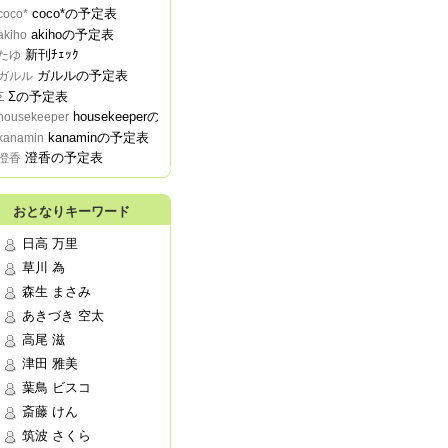
coco*の予定表
coco*
akihoの予定表
akiho
新刊ﾁｪｯｸ
たゆ
ガルルの予定表
ガルル
Σの予定表
Σ
housekeeperの予定表
housekeeper
kanaminの予定表
kanamin
澄香の予定表
澄香
おとなりキーワード
日高 万里
草川 為
森生 まさみ
あきづき 空太
高尾 滋
津田 雅美
葉鳥 ビスコ
斎藤 けん
筑波 さくら