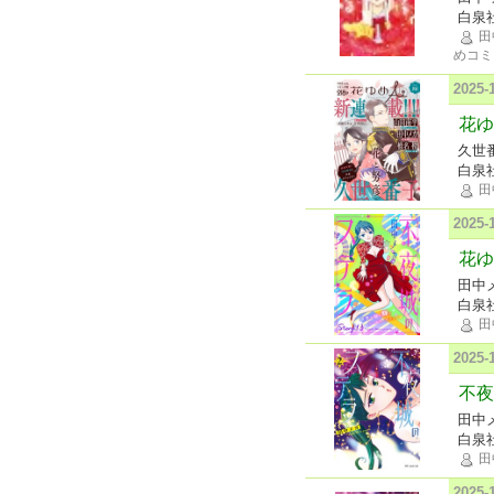
白泉
田
めコミ
2025
花ゆめ
久世
白泉
田
2025
花ゆ
田中
白泉
田
2025
不夜
田中
白泉
田
2025