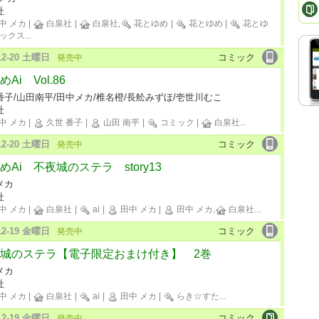
社
中 メカ
|
白泉社
|
白泉社,
花とゆめ
|
花とゆめ
|
花とゆ
ックス
...
-12-20 土曜日
コミック
発売中
Ai Vol.86
番子/山田南平/田中メカ/椎名橙/長舩みずほ/壱世川むこ
社
中 メカ
|
久世 番子
|
山田 南平
|
コミック
|
白泉社
...
-12-20 土曜日
コミック
発売中
めAi 不夜城のステラ story13
メカ
社
中 メカ
|
白泉社
|
ai
|
田中 メカ
|
田中 メカ,
白泉社
...
-12-19 金曜日
コミック
発売中
城のステラ【電子限定おまけ付き】 2巻
メカ
社
中 メカ
|
白泉社
|
ai
|
田中 メカ
|
らき☆すた
...
-12-19 金曜日
コミック
発売中