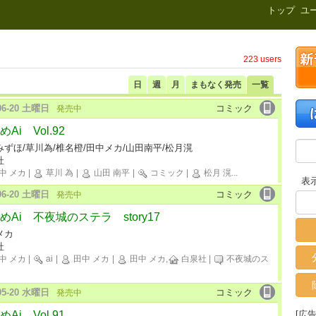
新刊.net
トップ
ユ
223 users
日
週
月
まもなく発売
一覧
-06-20 土曜日
コミック
発売中
Ai Vol.92
みずほ/草川為/椎名橙/田中メカ/山田南平/松月滉
社
中 メカ
|
草川 為
|
山田 南平
|
コミック
|
松月 滉
...
表
-06-20 土曜日
コミック
発売中
めAi 不夜城のステラ story17
メカ
社
中 メカ
|
ai
|
田中 メカ
|
田中 メカ,
白泉社
|
不夜城のス
-05-20 水曜日
コミック
発売中
Ai Vol.91
[広告