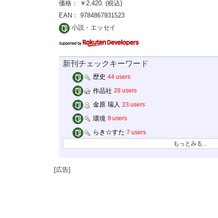
価格： ￥2,420. (税込)
EAN： 9784867931523
小説・エッセイ
新刊チェックキーワード
歴史
44 users
作品社
28 users
金原 瑞人
23 users
環境
9 users
らき☆すた
7 users
もっとみる...
[広告]