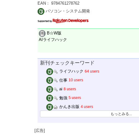
EAN： 9784761278762
パソコン・システム開発
B☆W版
AIライフハック
新刊チェックキーワード
ライフハック
64 users
仕事
10 users
ai
8 users
勉強
5 users
かんき出版
4 users
もっとみる...
[広告]