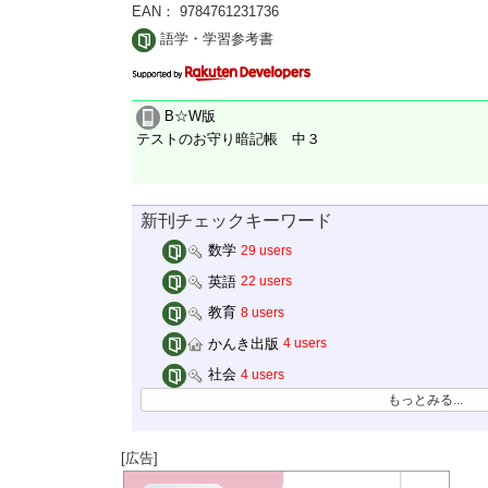
EAN： 9784761231736
語学・学習参考書
B☆W版
テストのお守り暗記帳 中３
新刊チェックキーワード
数学
29 users
英語
22 users
教育
8 users
かんき出版
4 users
社会
4 users
もっとみる...
[広告]