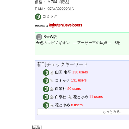
価格： ￥704. (税込)
EAN： 9784592222316
コミック
B☆W版
金色のマビノギオン ―アーサー王の妹姫― 6巻
新刊チェックキーワード
山田 南平
138 users
コミック
131 users
白泉社
50 users
白泉社
花とゆめ
11 users
花とゆめ
8 users
もっとみる...
[広告]