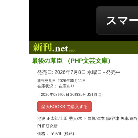
スマ
新刊.net
最後の幕臣 （PHP文芸文庫）
発売日:
2026年7月8日
水曜日 - 発売中
新刊発見日: 2026年05月11日
在庫状況： 在庫あり
（2026年08月06日 20時35分 JST時点）
楽天BOOKS で購入する
池波 正太郎/上田 秀人/木下 昌輝/津本 陽/谷津 矢車/細谷
PHP研究所
価格： ￥979. (税込)