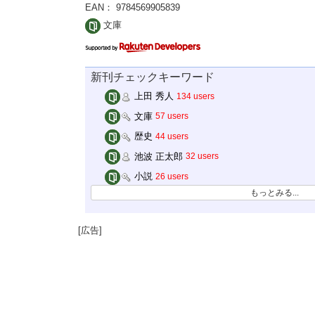
EAN： 9784569905839
文庫
新刊チェックキーワード
上田 秀人
134 users
文庫
57 users
歴史
44 users
池波 正太郎
32 users
小説
26 users
もっとみる...
[広告]