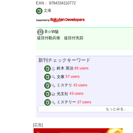
EAN： 9784334110772
文庫
B☆W版
徒目付勘兵衛 徒目付失踪
新刊チェックキーワード
鈴木 英治
85 users
文庫
57 users
ミステリ
43 users
光文社
43 users
ミステリー
37 users
もっとみる...
[広告]