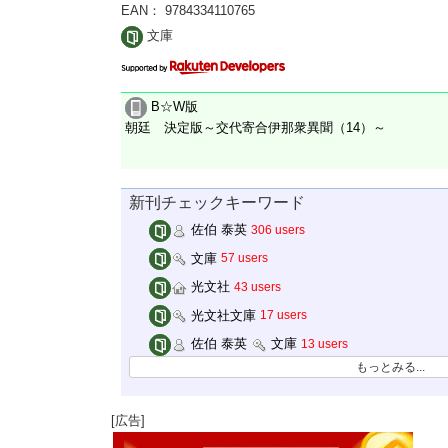
EAN： 9784334110765
文庫
B☆W版
朝廷 決定版～交代寄合伊那衆異聞（14）～
新刊チェックキーワード
佐伯 泰英
306 users
文庫
57 users
光文社
43 users
光文社文庫
17 users
佐伯 泰英
文庫
13 users
もっとみる...
[広告]