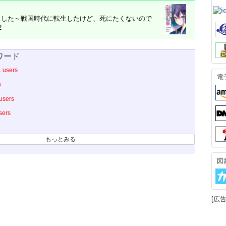
ました～戦国時代に転生したけど、死にたくないので
2
ワード
 users
電
s
users
sers
もっとみる...
図
[広告