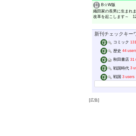
B☆W版
織田家の長男に生まれ
改革を起こします～ 1
新刊チェックキー
コミック
131
歴史
44 user
秋田書店
31 
戦国時代
3 u
戦国
3 users
[広告]