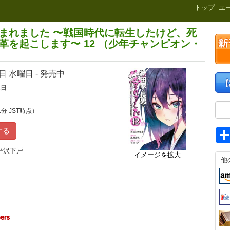
新刊.net
トップ
ユ
まれました 〜戦国時代に転生したけど、死
革を起こします〜 12 （少年チャンピオン・
8日
水曜日 - 発売中
1日
1分 JST時点）
する
平沢下戸
イメージを拡大
他