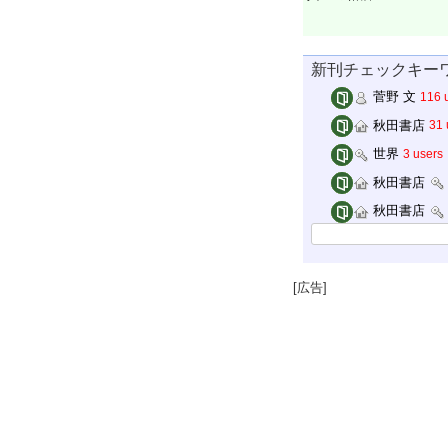
新刊チェックキー
菅野 文
116 
秋田書店
31 
世界
3 users
秋田書店
秋田書店
[広告]