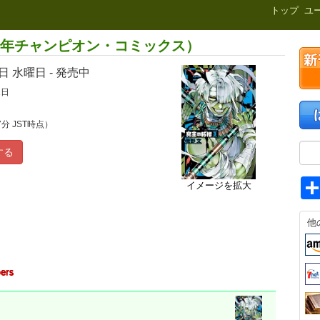
新刊.net
トップ
ユ
（少年チャンピオン・コミックス）
8日
水曜日 - 発売中
1日
7分 JST時点）
する
イメージを拡大
他