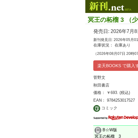
冥王の柘榴 3 
発売日:
2026年7月
新刊発見日: 2026年05月0
在庫状況： 在庫あり
（2026年08月07日 20時0
楽天BOOKS で購入
菅野文
秋田書店
価格： ￥693. (税込)
EAN： 9784253017527
コミック
B☆W版
冥王の柘榴 3