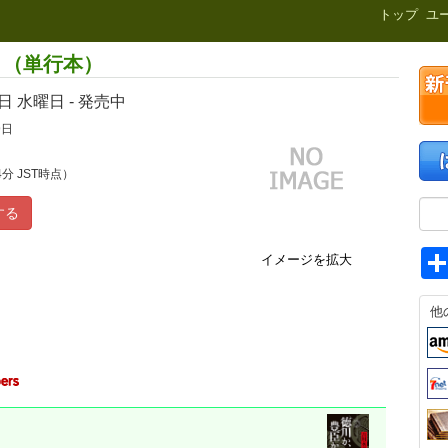
新刊.net
トップ
ユ
 （単行本）
8日
水曜日 - 発売中
9日
4分 JST時点）
する
イメージを拡大
他