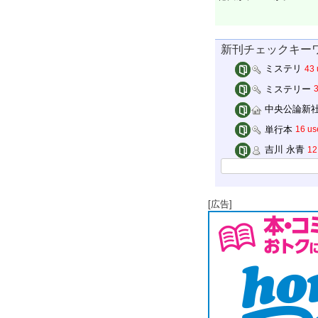
新刊チェックキー
ミステリ
43 
ミステリー
3
中央公論新
単行本
16 us
吉川 永青
12
[広告]