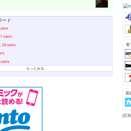
ワード
users
7 users
電
社
29 users
ers
 users
もっとみる...
図
[広告