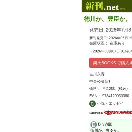
徳川か、豊臣か。
発売日:
2026年7月
新刊発見日: 2026年05月1
在庫状況： 在庫あり
（2026年08月07日 01時0
楽天BOOKS で購入
吉川永青
中央公論新社
価格： ￥2,200. (税込)
EAN： 9784120060380
小説・エッセイ
B☆W版
徳川か、豊臣か。