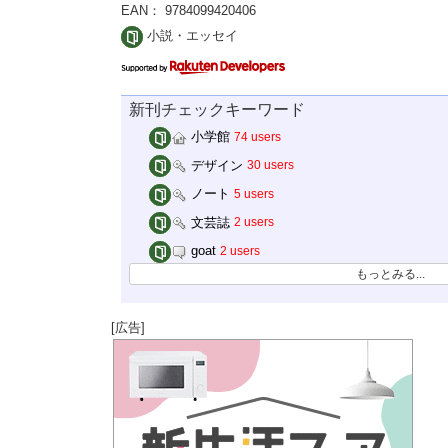
EAN： 9784099420406
小説・エッセイ
新刊チェックキーワード
小学館
74 users
デザイン
30 users
ノート
5 users
文芸誌
2 users
goat
2 users
もっとみる...
[広告]