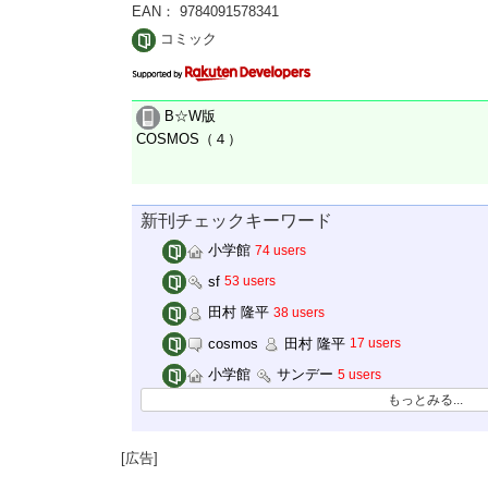
EAN： 9784091578341
コミック
B☆W版
COSMOS（４）
新刊チェックキーワード
小学館
74 users
sf
53 users
田村 隆平
38 users
cosmos
田村 隆平
17 users
小学館
サンデー
5 users
もっとみる...
[広告]