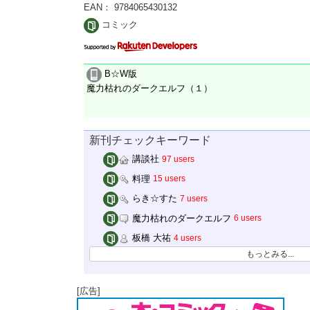
EAN： 9784065430132
コミック
B☆W版
魔力枯れのダークエルフ（１）
新刊チェックキーワード
講談社
97 users
料理
15 users
らき☆すた
7 users
魔力枯れのダークエルフ
6 users
板橋 大祐
4 users
もっとみる...
[広告]