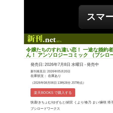
スマ
新刊.net
令嬢たちのすれ違い恋！ 一途な婚約
ん！ アンソロジーコミック （ブシロ
発売日:
2026年7月8日
水曜日 - 発売中
新刊発見日: 2026年05月20日
在庫状況： 在庫あり
（2026年08月06日 13時28分 JST時点）
楽天BOOKS で購入する
快適/きちょむ/ゆずもと/絹宮 くより/春乃 まい/麻咲 塔
ブシロードワークス