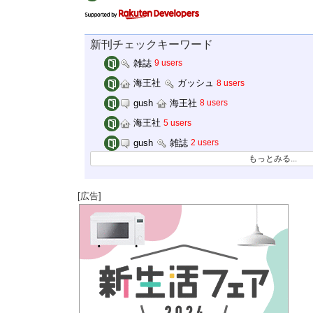
新刊チェックキーワード
雑誌
9 users
海王社
ガッシュ
8 users
gush
海王社
8 users
海王社
5 users
gush
雑誌
2 users
もっとみる...
[広告]