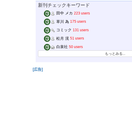
新刊チェックキーワード
田中 メカ
223 users
草川 為
175 users
コミック
131 users
松月 滉
51 users
白泉社
50 users
もっとみる...
[広告]