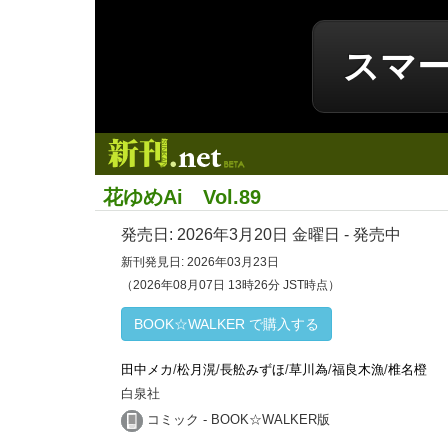
スマ
新刊.net
花ゆめAi Vol.89
発売日:
2026年3月20日
金曜日 - 発売中
新刊発見日: 2026年03月23日
（2026年08月07日 13時26分 JST時点）
BOOK☆WALKER で購入する
田中メカ
/
松月滉
/
長舩みずほ
/
草川為
/
福良木漁
/
椎名橙
白泉社
コミック - BOOK☆WALKER版