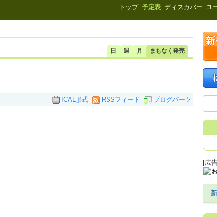
新刊.net
トップ
予定表
ディスカバー
ユ
日
週
月
まもなく発売
ICAL形式
RSSフィード
ブログパーツ
[広告
新