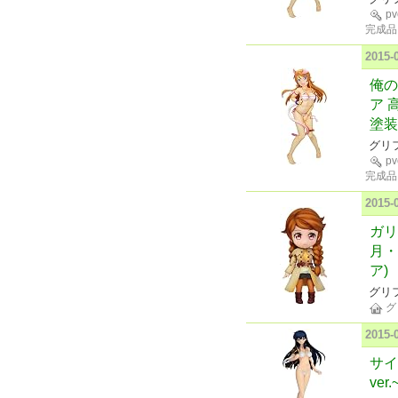
p
完成品
2015
俺の
ア 
塗装
グリ
p
完成品
2015
ガリ
月・
ア)
グリ
グ
2015
サイ
ve