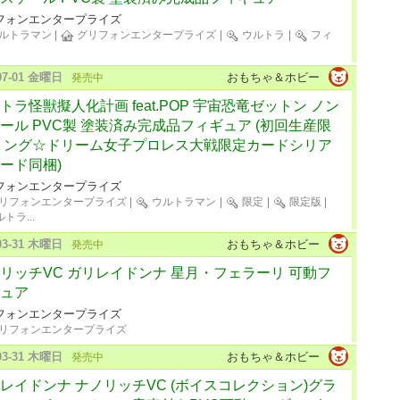
フォンエンタープライズ
ルトラマン
|
グリフォンエンタープライズ
|
ウルトラ
|
フィ
-07-01 金曜日
おもちゃ＆ホビー
発売中
トラ怪獣擬人化計画 feat.POP 宇宙恐竜ゼットン ノン
ール PVC製 塗装済み完成品フィギュア (初回生産限
リング☆ドリーム女子プロレス大戦限定カードシリア
ード同梱)
フォンエンタープライズ
リフォンエンタープライズ
|
ウルトラマン
|
限定
|
限定版
|
ルトラ
...
-03-31 木曜日
おもちゃ＆ホビー
発売中
リッチVC ガリレイドンナ 星月・フェラーリ 可動フ
ュア
フォンエンタープライズ
リフォンエンタープライズ
-03-31 木曜日
おもちゃ＆ホビー
発売中
レイドンナ ナノリッチVC (ボイスコレクション)グラ