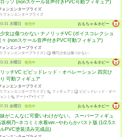
ロッソ (nonスケール音声付きPVC可動フィギュア)
フォンエンタープライズ
リフォンエンタープライズ
-03-31 木曜日
おもちゃ＆ホビー
発売中
少女は傷つかない ナノリッチVC (ボイスコレクショ
夜々 (nonスケール音声付きPVC可動フィギュア)
フォンエンタープライズ
リフォンエンタープライズ
|
機巧少女は傷つかない
-03-31 木曜日
おもちゃ＆ホビー
発売中
リッチVC ビビッドレッド・オペレーション 四宮ひ
り 可動フィギュア
フォンエンタープライズ
リフォンエンタープライズ
|
フィギュア
|
ビビッドレッド・オペ
ョン
|
デート•ア•ライブ
-07-31 金曜日
おもちゃ＆ホビー
発売中
妹がこんなに可愛いわけがない。 スーパーフィギュ
高坂桐乃~ネコミミ水着ver.~やわらかバスト版 (1/2.5ス
ルPVC塗装済み完成品)
フォンエンタープライズ