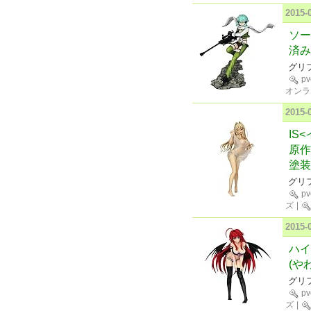
2015
ソー
済み
グリ
p
オンラ
2015
IS
原作
塗装
グリ
p
ズ
|
2015
ハイ
(や
グリ
p
ズ
|