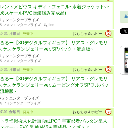
レントメビウス キディ・フェニル~水着ジャケットve
~ (1/8スケールPVC塗装済み完成品)
新
フォンエンタープライズ
リフォンエンタープライズ
|
line
-10-31 月曜日
おもちゃ＆ホビー
発売中
るるー【3Dデジタルフィギュア】 リアス・グレモリ
スケスケランジェリーver. SPパック・流通版~
フォンエンタープライズ
リフォンエンタープライズ
-10-31 月曜日
おもちゃ＆ホビー
発売中
るるー【3Dデジタルフィギュア】 リアス・グレモリ
スケスケランジェリーver. ムービングオフSPフルパッ
流通版~
フォンエンタープライズ
リフォンエンタープライズ
-07-01 金曜日
おもちゃ＆ホビー
発売中
トラ怪獣擬人化計画 feat.POP 宇宙忍者バルタン星人
スケール PVC製 塗装済み完成品フィギュア