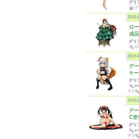
グリ
グ
2015
ロー
成品
グリ
ロ
2015
デー
ケー
グリ
p
ズ
|
2015
デー
C塗
グリ
p
ズ
|