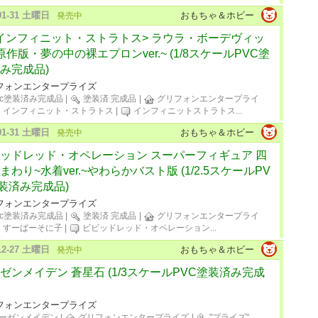
-01-31 土曜日
おもちゃ＆ホビー
発売中
<インフィニット・ストラトス> ラウラ・ボーデヴィッ
原作版・夢の中の裸エプロンver.~ (1/8スケールPVC塗
み完成品)
フォンエンタープライズ
vc塗装済み完成品
|
塗装済 完成品
|
グリフォンエンタープライ
インフィニット・ストラトス
|
インフィニットストラトス
...
-01-31 土曜日
おもちゃ＆ホビー
発売中
ッドレッド・オペレーション スーパーフィギュア 四
まわり~水着ver.~やわらかバスト版 (1/2.5スケールPV
装済み完成品)
フォンエンタープライズ
vc塗装済み完成品
|
塗装済 完成品
|
グリフォンエンタープライ
すーぱーそに子
|
ビビッドレッド・オペレーション
...
-12-27 土曜日
おもちゃ＆ホビー
発売中
ゼンメイデン 蒼星石 (1/3スケールPVC塗装済み完成
フォンエンタープライズ
ーゼンメイデン
|
グリフォンエンタープライズ
|
"プライズ"