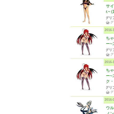
サイ
r.
グリ
グ
2016
ちゃ
ー~
グリ
グ
2016
ちゃ
ー~
ク・
グリ
グ
2016
ウル
ノン