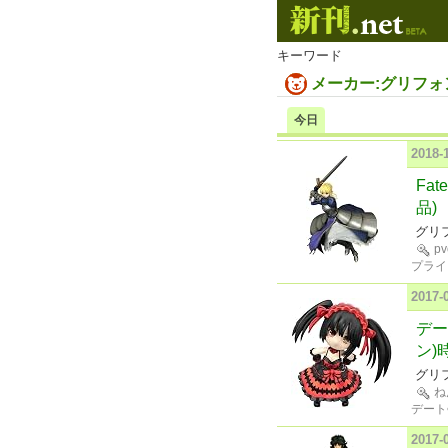
キーワード
メーカー:グリフ
今日
2018
Fat
品)
グリ
p
プライ
2017
デー
ン)
グリ
ね
デート
2017