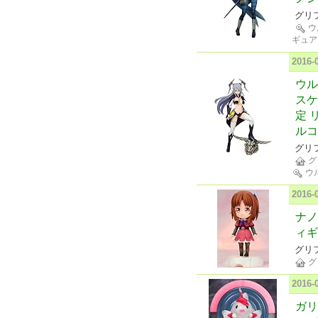
グリ
ウ
ギュア
2016
ウル
スケ
定 
ルコ
グリ
グ
ウ
2016
ナノ
ィギ
グリ
グ
2016
ガリ