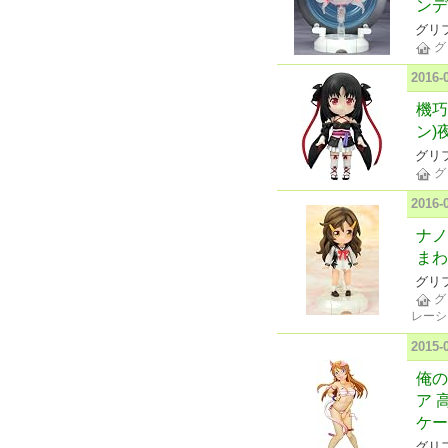
ンデ
グリ
グ
2016
機巧
ン)
グリ
グ
2016
ナノ
まわ
グリ
グ
レーシ
2015
俺の
ア 
ケー
グリ