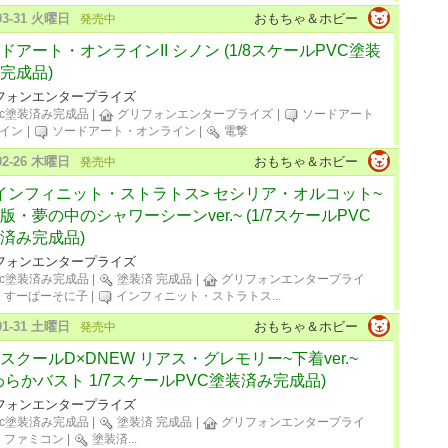
-03-31 火曜日
おもちゃ＆ホビー
発売中
ドアート・オンラインII シノン (1/8スケールPVC塗装
完成品)
フォンエンタープライズ
vc塗装済み完成品
|
グリフォンエンタープライズ
|
ソードアート
イン
|
ソードアート・オンライン
|
電撃
-02-26 木曜日
おもちゃ＆ホビー
発売中
<インフィニット・ストラトス> セシリア・オルコット~
版・夢の中のシャワーシーンver.~ (1/7スケールPVC
済み完成品)
フォンエンタープライズ
vc塗装済み完成品
|
塗装済 完成品
|
グリフォンエンタープライ
すーぱーそに子
|
インフィニット・ストラトス
...
-01-31 土曜日
おもちゃ＆ホビー
発売中
スクールD×DNEW リアス・グレモリー~下着ver.~
わらかバスト 1/7スケールPVC塗装済み完成品)
フォンエンタープライズ
vc塗装済み完成品
|
塗装済 完成品
|
グリフォンエンタープライ
ファミコン
|
塗装済
...