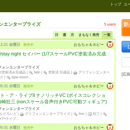
新刊.net
トップ
ユ
ォンエンタープライズ
5 users
日
週
月
まもなく発売
一覧
-12-21 金曜日
おもちゃ＆ホビー
発売中
e/stay night セイバー (1/7スケールPVC塗装済み完成
フォンエンタープライズ
vc塗装済み完成品
|
fate
|
塗装済 完成品
|
グリフォンエンター
[広告
ズ
|
type-moon
...
-05-31 水曜日
おもちゃ＆ホビー
発売中
ト・ア・ライブII ナノリッチVC (ボイスコレクショ
時崎狂三 (nonスケール音声付きPVC可動フィギュア)
フォンエンタープライズ
んどろいど
|
グリフォンエンタープライズ
|
line
|
狂三
|
•ア•ライブ
...
-05-31 水曜日
おもちゃ＆ホビー
発売中