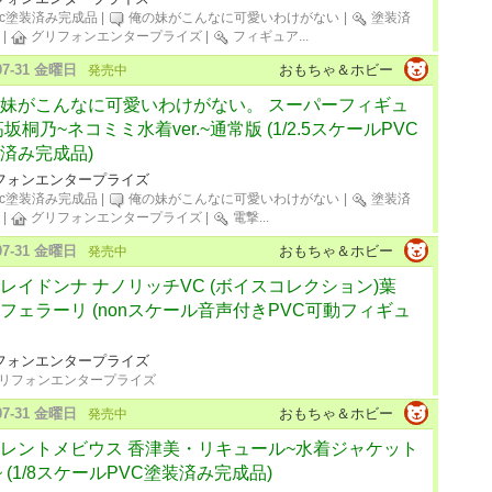
vc塗装済み完成品
|
俺の妹がこんなに可愛いわけがない
|
塗装済
|
グリフォンエンタープライズ
|
フィギュア
...
-07-31 金曜日
おもちゃ＆ホビー
発売中
妹がこんなに可愛いわけがない。 スーパーフィギュ
高坂桐乃~ネコミミ水着ver.~通常版 (1/2.5スケールPVC
済み完成品)
フォンエンタープライズ
vc塗装済み完成品
|
俺の妹がこんなに可愛いわけがない
|
塗装済
|
グリフォンエンタープライズ
|
電撃
...
-07-31 金曜日
おもちゃ＆ホビー
発売中
レイドンナ ナノリッチVC (ボイスコレクション)葉
フェラーリ (nonスケール音声付きPVC可動フィギュ
フォンエンタープライズ
リフォンエンタープライズ
-07-31 金曜日
おもちゃ＆ホビー
発売中
レントメビウス 香津美・リキュール~水着ジャケット
r.~ (1/8スケールPVC塗装済み完成品)