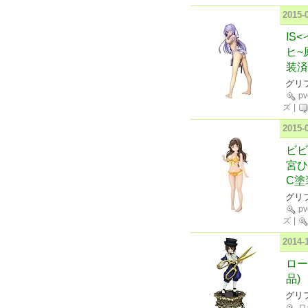
2015
IS
ヒ~
装済
グリ
p
ズ
|
2015
ビビ
宮ひ
C塗
グリ
p
ズ
|
2014
ロー
品)
グリ
ロ