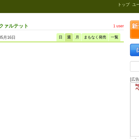
新刊.net
トップ
ユ
・クァルテット
1 user
05月16日
日
週
月
まもなく発売
一覧
[広告