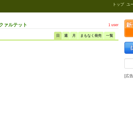
新刊.net
トップ
ユ
・クァルテット
1 user
日
週
月
まもなく発売
一覧
[広告