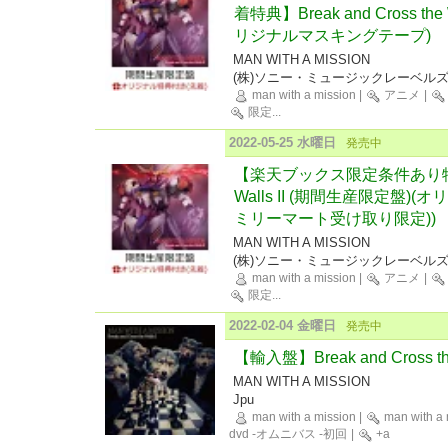
着特典】Break and Cross th
リジナルマスキングテープ)
MAN WITH A MISSION
(株)ソニー・ミュージックレーベル
man with a mission
|
アニメ
|
限定
...
2022-05-25 水曜日
発売中
【楽天ブックス限定条件あり特典】Br
Walls II (期間生産限定盤
ミリーマート受け取り限定))
MAN WITH A MISSION
(株)ソニー・ミュージックレーベル
man with a mission
|
アニメ
|
限定
...
2022-02-04 金曜日
発売中
【輸入盤】Break and Cross the
MAN WITH A MISSION
Jpu
man with a mission
|
man with a 
dvd -オムニバス -初回
|
+a