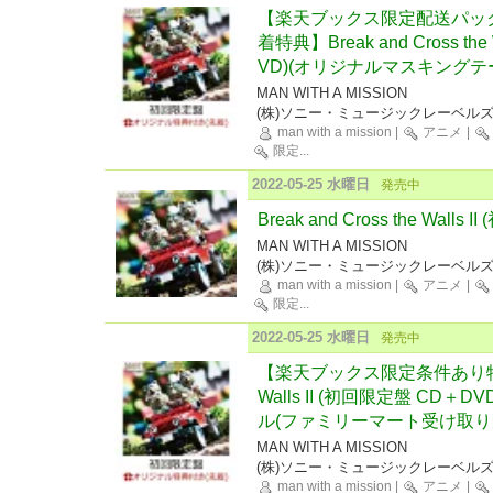
【楽天ブックス限定配送パッ
着特典】Break and Cross the
VD)(オリジナルマスキングテ
MAN WITH A MISSION
(株)ソニー・ミュージックレーベル
man with a mission
|
アニメ
|
限定
...
2022-05-25 水曜日
発売中
Break and Cross the Wall
MAN WITH A MISSION
(株)ソニー・ミュージックレーベル
man with a mission
|
アニメ
|
限定
...
2022-05-25 水曜日
発売中
【楽天ブックス限定条件あり特典】Br
Walls II (初回限定盤 CD
ル(ファミリーマート受け取り限
MAN WITH A MISSION
(株)ソニー・ミュージックレーベル
man with a mission
|
アニメ
|