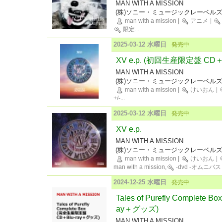
MAN WITH A MISSION
(株)ソニー・ミュージックレーベル
man with a mission
|
アニメ
|
限定
...
2025-03-12 水曜日
発売中
XV e.p. (初回生産限定盤 C
MAN WITH A MISSION
(株)ソニー・ミュージックレーベル
man with a mission
|
けいおん
|
+/-
...
2025-03-12 水曜日
発売中
XV e.p.
MAN WITH A MISSION
(株)ソニー・ミュージックレーベル
man with a mission
|
けいおん
|
man with a mission,
-dvd -オムニバス
2024-12-25 水曜日
発売中
Tales of Purefly Complet
ay＋グッズ)
MAN WITH A MISSION