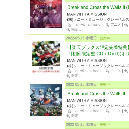
Break and Cross the Wall
MAN WITH A MISSION
(株)ソニー・ミュージックレーベル
man with a mission
|
アニメ
|
限定
...
2022-05-25 水曜日
発売中
【楽天ブックス限定先着特典】Break 
II (初回限定盤 CD＋DVD)
MAN WITH A MISSION
(株)ソニー・ミュージックレーベル
man with a mission
|
アニメ
|
限定
...
2022-05-25 水曜日
発売中
Break and Cross the Walls II
MAN WITH A MISSION
(株)ソニー・ミュージックレーベル
man with a mission
|
アニメ
|
限定
...
2022-05-25 水曜日
発売中