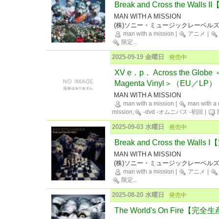
Break and Cross the W
MAN WITH A MISSION
(株)ソニー・ミュージックレーベル
man with a mission
|
アニメ
|
限定
...
2025-09-19 金曜日
発売中
XV e．p． Across the Gl
Magenta Vinyl＞（EU／
MAN WITH A MISSION
man with a mission
|
man with a 
mission,
-dvd -オムニバス -初回
|
2025-09-03 水曜日
発売中
Break and Cross the W
MAN WITH A MISSION
(株)ソニー・ミュージックレーベル
man with a mission
|
アニメ
|
限定
...
2025-08-20 水曜日
発売中
The World's On Fire