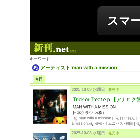
スマ
新刊.net
キーワード
アーティスト:man with a mission
今日
2025-10-08 水曜日
発売中
Trick or Treat e.p.【アナロ
MAN WITH A MISSION
日本クラウン(株)
man with a mission
|
けいおん
|
a mission,
-dvd -オムニバス -初回
|
2025-10-08 水曜日
発売中