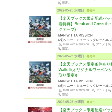
限定
...
2022-05-25 水曜日
発売中
【楽天ブックス限定配送パッ
着特典】Break and Cross t
グテープ)
MAN WITH A MISSION
(株)ソニー・ミュージックレーベル
man with a mission
|
アニメ
|
限定
...
2022-05-25 水曜日
発売中
【楽天ブックス限定条件あり特典】Br
Walls II(オリジナルワッ
取り限定))
MAN WITH A MISSION
(株)ソニー・ミュージックレーベル
man with a mission
|
アニメ
|
限定
...
2022-05-25 水曜日
発売中
【楽天ブックス限定配送パッ