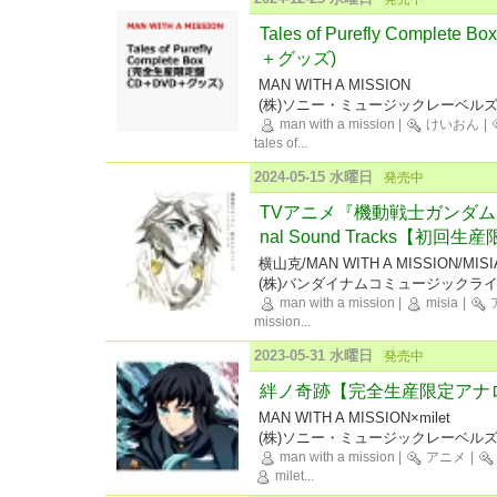
Tales of Purefly Comple
＋グッズ)
MAN WITH A MISSION
(株)ソニー・ミュージックレーベル
man with a mission
|
けいおん
|
tales of
...
2024-05-15 水曜日
発売中
TVアニメ『機動戦士ガンダム 
nal Sound Tracks【初回
横山克/MAN WITH A MISSION/MISI
(株)バンダイナムコミュージックラ
man with a mission
|
misia
|
mission
...
2023-05-31 水曜日
発売中
絆ノ奇跡【完全生産限定アナ
MAN WITH A MISSION×milet
(株)ソニー・ミュージックレーベル
man with a mission
|
アニメ
|
milet
...