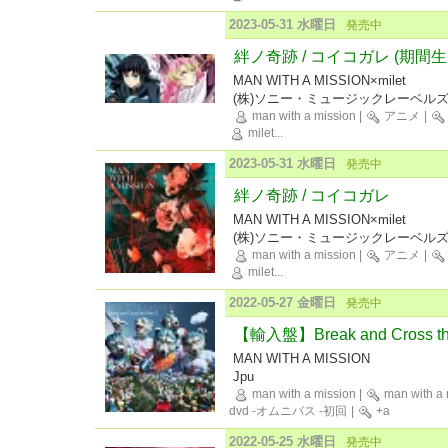
2023-05-31 水曜日
発売中
絆ノ奇跡 / コイコガレ (期間生
MAN WITH A MISSION×milet
(株)ソニー・ミュージックレーベル
man with a mission
|
アニメ
|
milet
...
2023-05-31 水曜日
発売中
絆ノ奇跡 / コイコガレ
MAN WITH A MISSION×milet
(株)ソニー・ミュージックレーベル
man with a mission
|
アニメ
|
milet
...
2022-05-27 金曜日
発売中
【輸入盤】Break and Cross the 
MAN WITH A MISSION
Jpu
man with a mission
|
man with a 
dvd -オムニバス -初回
|
+a
2022-05-25 水曜日
発売中