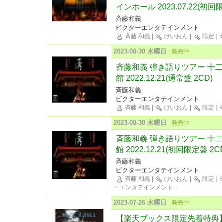
インホール 2023.07.22(初回
斉藤和義
ビクターエンタテインメント
斉藤 和義
|
けいおん
|
限定
|
2023-08-30 水曜日
発売中
斉藤和義 弾き語りツアー 十二月〜2
館 2022.12.21(通常盤 2CD)
斉藤和義
ビクターエンタテインメント
斉藤 和義
|
けいおん
|
限定
|
2023-08-30 水曜日
発売中
斉藤和義 弾き語りツアー 十二月〜2
館 2022.12.21(初回限定盤 2C
斉藤和義
ビクターエンタテインメント
斉藤 和義
|
けいおん
|
限定
|
ーエンタテインメント
...
2023-07-26 水曜日
発売中
【楽天ブックス限定先着特典】ROCK