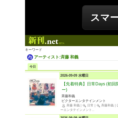
スマ
新刊.net
キーワード
アーティスト:斉藤 和義
今日
2026-09-09 水曜日
【先着特典】日常Days (初回
ー)
斉藤和義
ビクターエンタテインメント
斉藤 和義
|
日常
|
斉藤和義
|
ーエンタテインメント
...
2026-09-09 水曜日