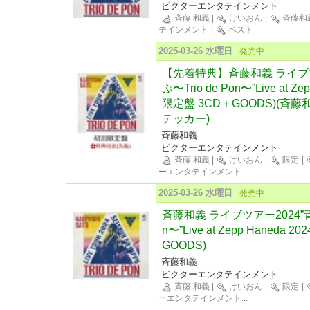
ビクターエンタテインメント
斉藤 和義
|
けいおん
|
斉藤和
テインメント
|
ベスト
2025-03-26 水曜日
発売中
【先着特典】斉藤和義 ライブツア
ぷ〜Trio de Pon〜”Live at Ze
限定盤 3CD＋GOODS)(斉藤和
テッカー)
斉藤和義
ビクターエンタテインメント
斉藤 和義
|
けいおん
|
限定
|
ーエンタテインメント
...
2025-03-26 水曜日
発売中
斉藤和義 ライブツアー2024”青春
n〜”Live at Zepp Haneda 
GOODS)
斉藤和義
ビクターエンタテインメント
斉藤 和義
|
けいおん
|
限定
|
ーエンタテインメント
...