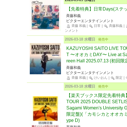
【先着特典】日常Days(ステ
斉藤和義
ビクターエンタテインメント
斉藤 和義
|
日常
|
斉藤和義
|
ンメント
2026-03-18 水曜日
発売中
KAZUYOSHI SAITO LIVE TO
T 〜オオカミDAY〜 Live at Saga
reen Hall 2025.07.13 (初回
斉藤和義
ビクターエンタテインメント
斉藤 和義
|
けいおん
|
限定
|
2026-03-18 水曜日
発売中
【楽天ブックス限定先着特典】KAZ
TOUR 2025 DOUBLE SETL
Sagami Women's University 
限定盤)(「カモシカとオオカミ
ype D)