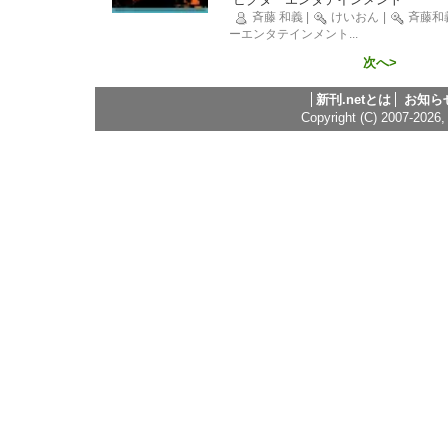
斉藤 和義
|
けいおん
|
斉藤和
ーエンタテインメント
...
次へ>
新刊.netとは
お知ら
Copyright (C) 2007-2026