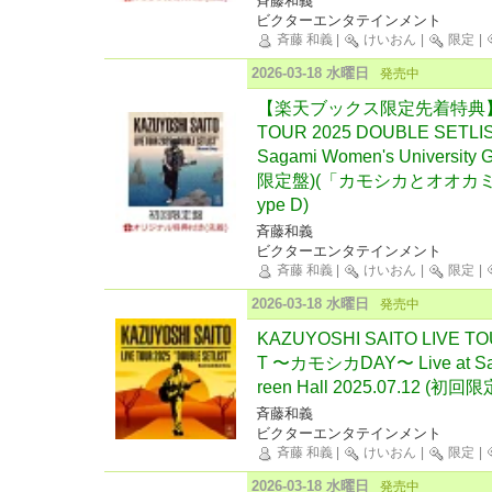
斉藤和義
ビクターエンタテインメント
斉藤 和義
|
けいおん
|
限定
|
2026-03-18 水曜日
発売中
【楽天ブックス限定先着特典】KAZ
TOUR 2025 DOUBLE SETL
Sagami Women's University 
限定盤)(「カモシカとオオカミ
ype D)
斉藤和義
ビクターエンタテインメント
斉藤 和義
|
けいおん
|
限定
|
2026-03-18 水曜日
発売中
KAZUYOSHI SAITO LIVE TO
T 〜カモシカDAY〜 Live at Saga
reen Hall 2025.07.12 (初回
斉藤和義
ビクターエンタテインメント
斉藤 和義
|
けいおん
|
限定
|
2026-03-18 水曜日
発売中