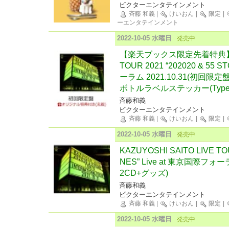
ビクターエンタテインメント
斉藤 和義
|
けいおん
|
限定
|
ーエンタテインメント
2022-10-05 水曜日
発売中
【楽天ブックス限定先着特典】KAZ
TOUR 2021 “202020 & 55 
ーラム 2021.10.31(初回限
ボトルラベルステッカー(Type 
斉藤和義
ビクターエンタテインメント
斉藤 和義
|
けいおん
|
限定
|
2022-10-05 水曜日
発売中
KAZUYOSHI SAITO LIVE TOU
NES” Live at 東京国際フォー
2CD+グッズ)
斉藤和義
ビクターエンタテインメント
斉藤 和義
|
けいおん
|
限定
|
2022-10-05 水曜日
発売中