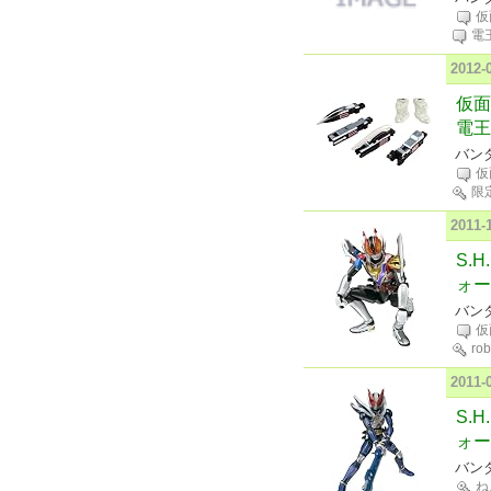
仮
電
2012
仮面
電王
バンダ
仮
限
2011
S.
ォー
バンダ
仮
ro
2011
S.
ォー
バンダ
ね