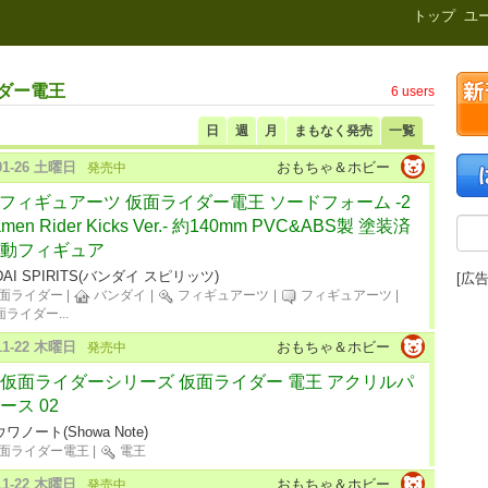
新刊.net
トップ
ユ
ダー電王
6 users
日
週
月
まもなく発売
一覧
-01-26 土曜日
おもちゃ＆ホビー
発売中
H.フィギュアーツ 仮面ライダー電王 ソードフォーム -2
amen Rider Kicks Ver.- 約140mm PVC&ABS製 塗装済
動フィギュア
DAI SPIRITS(バンダイ スピリッツ)
[広告
面ライダー
|
バンダイ
|
フィギュアーツ
|
フィギュアーツ
|
面ライダー
...
-11-22 木曜日
おもちゃ＆ホビー
発売中
仮面ライダーシリーズ 仮面ライダー 電王 アクリルパ
ース 02
ワノート(Showa Note)
面ライダー電王
|
電王
-11-22 木曜日
おもちゃ＆ホビー
発売中