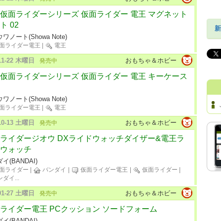
仮面ライダーシリーズ 仮面ライダー 電王 マグネット
ト 02
新
ワノート(Showa Note)
面ライダー電王
|
電王
-11-22 木曜日
おもちゃ＆ホビー
発売中
仮面ライダーシリーズ 仮面ライダー 電王 キーケース
ワノート(Showa Note)
面ライダー電王
|
電王
-10-13 土曜日
おもちゃ＆ホビー
発売中
ライダージオウ DXライドウォッチダイザー&電王ラ
ウォッチ
イ(BANDAI)
面ライダー
|
バンダイ
|
仮面ライダー電王
|
仮面ライダー
|
ンダイ
...
-01-27 土曜日
おもちゃ＆ホビー
発売中
ライダー電王 PCクッション ソードフォーム
イ(BANDAI)