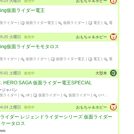
-05-25 火曜日
おもちゃ＆ホビー
発売中
ing仮面ライダー電王
面ライダー
|
仮面ライダー電王
|
仮面ライダー
|
電王
|
電
-05-25 火曜日
おもちゃ＆ホビー
発売中
ing仮面ライダーモモタロス
面ライダー
|
仮面ライダー
|
仮面ライダー電王
|
電王
|
電
-05-01 土曜日
大型本
発売中
.C. HERO SAGA 仮面ライダー電王SPECIAL
ージャパン
面ライダー
|
c#
|
仮面ライダー
|
仮面ライダー
|
c++
...
-04-24 土曜日
おもちゃ＆ホビー
発売中
ライダー レジェンドライダーシリーズ 仮面ライダー
 ケータロス
ows