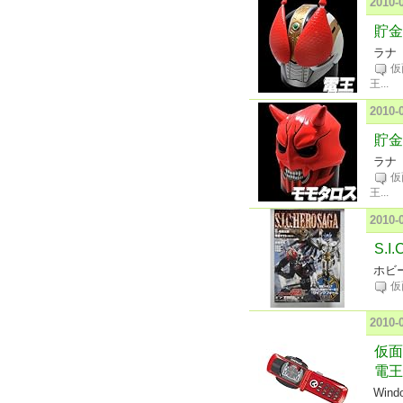
2010
貯金
ラナ
仮
王
...
2010
貯金
ラナ
仮
王
...
2010
S.I
ホビ
仮
2010
仮面
電王
Wind