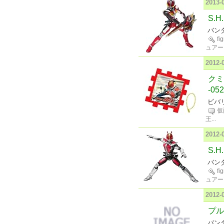
2013
S.
バンダ
fi
ュアー
2012
クミ
-052
ビバ
仮
王
...
2012
S.
バンダ
fi
ュアー
2012
プル
バン