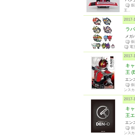
仮
王
...
2017
ラバ
メガハ
仮
電
2017
キャ
王 (
エンス
仮
ンスカ
2017
キャ
王エ
エンス
仮
ンスカ