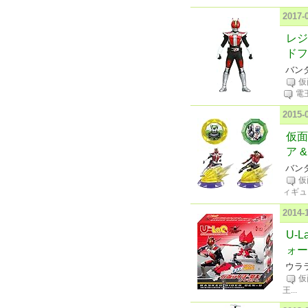
2017
レジ
ドフ
バンダ
仮
電
2015
仮面
ア 
バンダ
仮
ィギュ
2014
U-
ォー
ウラ
仮
王
...