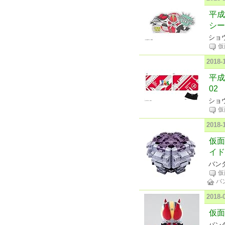
平成
シー
ショウ
仮
2018
平成
02
ショウ
仮
2018
仮面
イド
バンダ
仮
バ
2018
仮面
バンダ