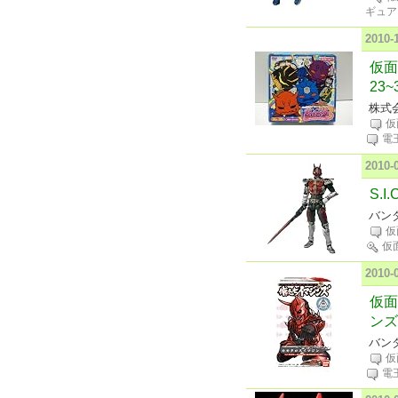
ギュア
2010
仮面
23~
株式
仮
電
2010
S.
バンダ
仮
仮
2010
仮面
ンズ!
バンダ
仮
電