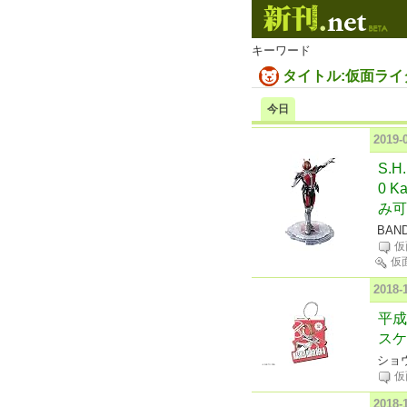
キーワード
タイトル:仮面ライ
今日
2019
S.
0 K
み可
BAN
仮
仮
2018
平成
スケ
ショウ
仮
2018