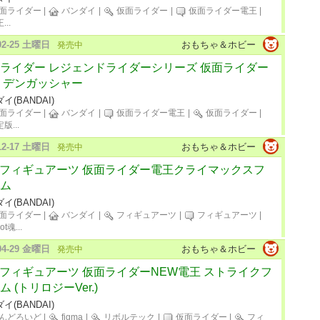
面ライダー
|
バンダイ
|
仮面ライダー
|
仮面ライダー電王
|
王
...
-02-25 土曜日
おもちゃ＆ホビー
発売中
ライダー レジェンドライダーシリーズ 仮面ライダー
 デンガッシャー
イ(BANDAI)
面ライダー
|
バンダイ
|
仮面ライダー電王
|
仮面ライダー
|
定版
...
-12-17 土曜日
おもちゃ＆ホビー
発売中
H.フィギュアーツ 仮面ライダー電王クライマックスフ
ム
イ(BANDAI)
面ライダー
|
バンダイ
|
フィギュアーツ
|
フィギュアーツ
|
bot魂
...
-04-29 金曜日
おもちゃ＆ホビー
発売中
H.フィギュアーツ 仮面ライダーNEW電王 ストライクフ
ム (トリロジーVer.)
イ(BANDAI)
んどろいど
|
figma
|
リボルテック
|
仮面ライダー
|
フィ