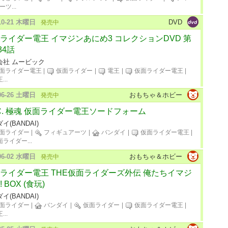
ーツ
...
-10-21 木曜日
DVD
発売中
ライダー電王 イマジンあにめ3 コレクションDVD 第
34話
会社 ムービック
面ライダー電王
|
仮面ライダー
|
電王
|
仮面ライダー電王
|
王
...
-06-26 土曜日
おもちゃ＆ホビー
発売中
I.C. 極魂 仮面ライダー電王ソードフォーム
イ(BANDAI)
面ライダー
|
フィギュアーツ
|
バンダイ
|
仮面ライダー電王
|
面ライダー
...
-06-02 水曜日
おもちゃ＆ホビー
発売中
ライダー電王 THE仮面ライダーズ外伝 俺たちイマジ
 BOX (食玩)
イ(BANDAI)
面ライダー
|
バンダイ
|
仮面ライダー
|
仮面ライダー電王
|
王
...