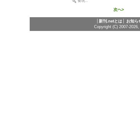
食玩
...
次へ>
新刊.netとは
お知ら
Copyright (C) 2007-2026