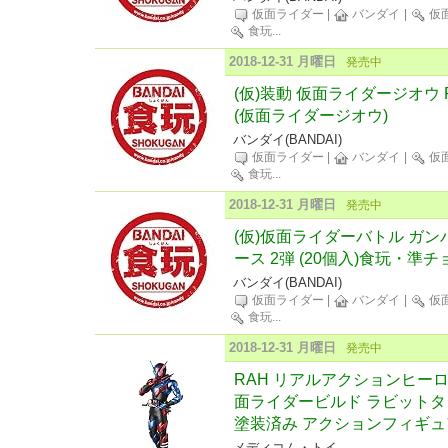
仮面ライダー
|
バンダイ
|
仮
食玩
...
2018-12-31 月曜日
発売中
(仮)装動 仮面ライダージオウ R
(仮面ライダージオウ)
バンダイ(BANDAI)
仮面ライダー
|
バンダイ
|
仮
食玩
...
2018-12-31 月曜日
発売中
(仮)仮面ライダーバトル ガ
ース 2弾 (20個入)食玩・準
バンダイ(BANDAI)
仮面ライダー
|
バンダイ
|
仮
食玩
...
2018-12-31 月曜日
発売中
RAH リアルアクションヒーローズ 
面ライダービルド ラビットタン
塗装済み アクションフィギュ
メディコム・トイ