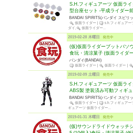
S.H.フィギュアーツ 仮面ラ
型台座セット -平成ライダー前
BANDAI SPIRITS(バンダイ スピリ
仮面ライダー
|
s.h.フィギュアー
ダイ,
仮面ライダー
...
2019-02-28 木曜日
発売中
(仮)仮面ライダーブットバソウ
食玩・清涼菓子 (仮面ライダー
バンダイ(BANDAI)
仮面ライダー
|
仮面ライダー
|
2019-02-09 土曜日
発売中
S.H.フィギュアーツ 仮面ライダ
ABS製 塗装済み可動フィギ
BANDAI SPIRITS(バンダイ スピリ
仮面ライダー
|
s.h.フィギュアー
ギュアーツ 仮面ライダー
...
2019-01-31 木曜日
発売中
(仮)サウンドライドウォッチシ
5 (10個入)食玩・清涼菓子 