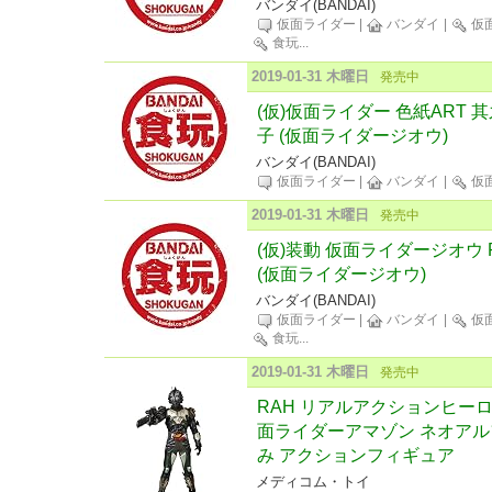
バンダイ(BANDAI)
仮面ライダー
|
バンダイ
|
仮
食玩
...
2019-01-31 木曜日
発売中
(仮)仮面ライダー 色紙ART 其
子 (仮面ライダージオウ)
バンダイ(BANDAI)
仮面ライダー
|
バンダイ
|
仮
2019-01-31 木曜日
発売中
(仮)装動 仮面ライダージオウ R
(仮面ライダージオウ)
バンダイ(BANDAI)
仮面ライダー
|
バンダイ
|
仮
食玩
...
2019-01-31 木曜日
発売中
RAH リアルアクションヒーローズ 
面ライダーアマゾン ネオアルフ
み アクションフィギュア
メディコム・トイ