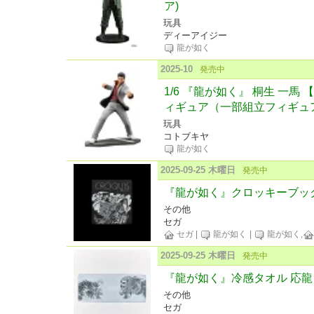
ア)
玩具
ディーアイジー
龍が如く
2025-10
発売中
1/6 『龍が如く』 桐生 一馬 
ィギュア（一部組立フィギュ
玩具
コトブキヤ
龍が如く
2025-09-25 木曜日
発売中
『龍が如く』クロッキーブック
その他
セガ
セガ
|
龍が如く
|
龍が如く,
2025-09-25 木曜日
発売中
『龍が如く』冷感タオル 応龍
その他
セガ