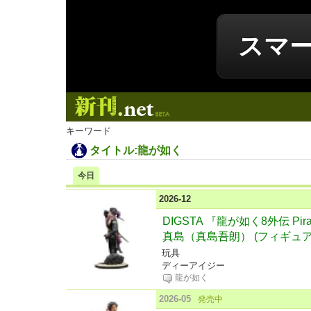
スマ
新刊.net
キーワード
タイトル:龍が如く
今日
2026-12
DIGSTA 『龍が如く8外伝 Pirat
真島（真島吾朗） (フィギュア
玩具
ディーアイジー
龍が如く
2026-05
発売中