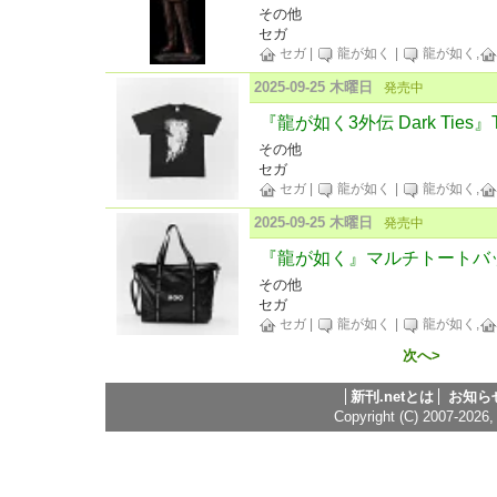
その他
セガ
セガ
|
龍が如く
|
龍が如く,
2025-09-25 木曜日
発売中
『龍が如く3外伝 Dark Ties
その他
セガ
セガ
|
龍が如く
|
龍が如く,
2025-09-25 木曜日
発売中
『龍が如く』マルチトートバ
その他
セガ
セガ
|
龍が如く
|
龍が如く,
次へ>
新刊.netとは
お知ら
Copyright (C) 2007-2026