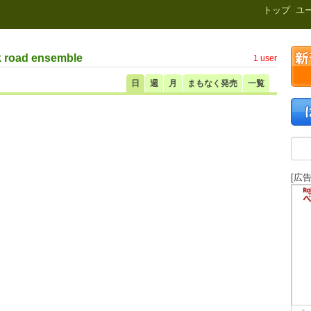
新刊.net
トップ
ユ
 road ensemble
1 user
日
週
月
まもなく発売
一覧
[広告