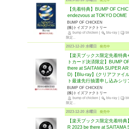
【先着特典】BUMP OF CHICKEN
endezvous at TOKYO DOM
BUMP OF CHICKEN
(株)トイズファクトリー
bump of chicken
|
blu-ray
|
bl
限定
...
2023-12-20 水曜日
発売中
【楽天ブックス限定先着特典
トカード決済限定】BUMP OF CH
there at SAITAMA SUPE
D)【Blu-ray】(クリアファ
ト最速先行抽選申し込みシリ
BUMP OF CHICKEN
(株)トイズファクトリー
bump of chicken
|
blu-ray
|
bl
限定
...
2023-12-20 水曜日
発売中
【楽天ブックス限定先着特典】BUM
R 2023 be there at SAIT