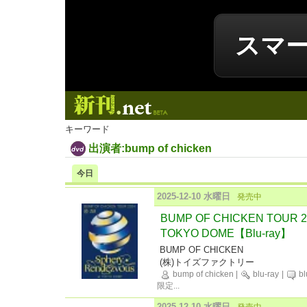
スマ
新刊.net
キーワード
出演者:bump of chicken
今日
2025-12-10 水曜日
発売中
BUMP OF CHICKEN TOUR 202
TOKYO DOME【Blu-ray】
BUMP OF CHICKEN
(株)トイズファクトリー
bump of chicken
|
blu-ray
|
bl
限定
...
2025-12-10 水曜日
発売中