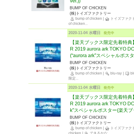
ver.))
BUMP OF CHICKEN
(株)トイズファクトリー
bump of chicken
|
トイズファク
of chicken
...
2020-11-04 水曜日
発売中
【楽天ブックス限定先着特典】BUM
R 2019 aurora ark TOKY
(“aurora ark”スペシャルポス
BUMP OF CHICKEN
(株)トイズファクトリー
bump of chicken
|
blu-ray
|
bl
限定
...
2020-11-04 水曜日
発売中
【楽天ブックス限定先着特典】BUM
R 2019 aurora ark TOKYO 
k”スペシャルポスター(楽天ブックス
BUMP OF CHICKEN
(株)トイズファクトリー
bump of chicken
|
トイズファク
chicken
|
できるかな
...