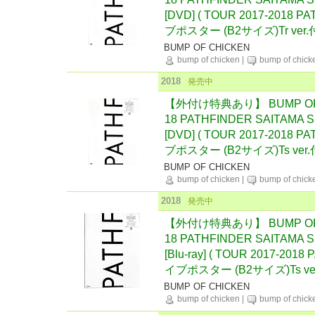
[DVD] ( TOUR 2017-201
ブポスター (B2サイズ)Tr ver.
BUMP OF CHICKEN
bump of chicken
|
bump of chick
2018
発売中
【外付け特典あり】 BUMP OF C
18 PATHFINDER SAITAMA
[DVD] ( TOUR 2017-201
ブポスター (B2サイズ)Ts ver.
BUMP OF CHICKEN
bump of chicken
|
bump of chick
2018
発売中
【外付け特典あり】 BUMP OF C
18 PATHFINDER SAITAMA
[Blu-ray] ( TOUR 2017-
イブポスター (B2サイズ)Ts ver
BUMP OF CHICKEN
bump of chicken
|
bump of chick