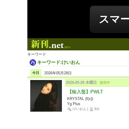
スマ
新刊.net
キーワード
キーワード:けいおん
今日
2026年05月28日
2026-05-28 木曜日
発売中
【輸入盤】PWLT
KRYSTAL (f(x))
Yg Plus
けいおん
|
f(x)