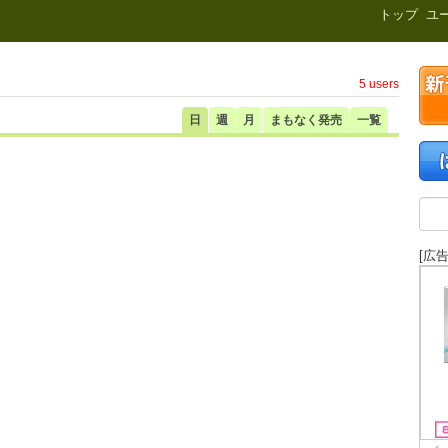
新刊.net
トップ
ユ
5 users
日
週
月
まもなく発売
一覧
[広告