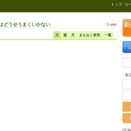
新刊.net
トップ
ユ
婚はどうせうまくいかない
1 user
日
週
月
まもなく発売
一覧
表
[広告