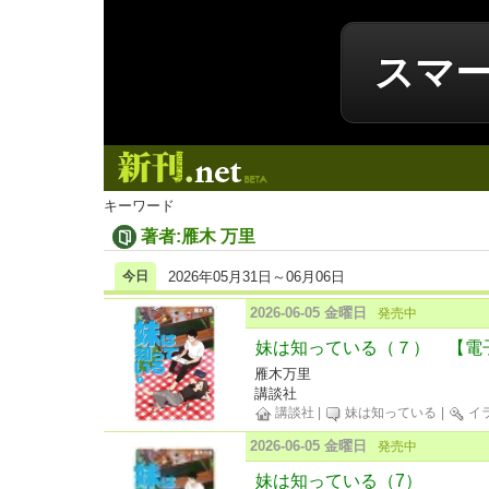
スマ
新刊.net
キーワード
著者:雁木 万里
今日
2026年05月31日～06月06日
2026-06-05 金曜日
発売中
妹は知っている（７） 【電
雁木万里
講談社
講談社
|
妹は知っている
|
イ
2026-06-05 金曜日
発売中
妹は知っている（7）