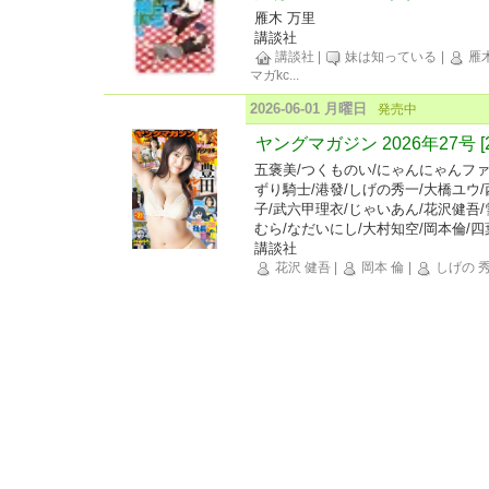
雁木 万里
講談社
講談社
|
妹は知っている
|
雁木
マガkc
...
2026-06-01 月曜日
発売中
ヤングマガジン 2026年27号 [
五褒美/つくものい/にゃんにゃんファ
ずり騎士/港發/しげの秀一/大橋ユウ/
子/武六甲理衣/じゃいあん/花沢健吾/
むら/なだいにし/大村知空/岡本倫/四
講談社
花沢 健吾
|
岡本 倫
|
しげの 