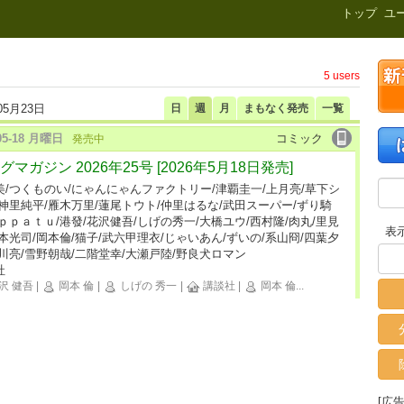
新刊.net
トップ
ユ
5 users
05月23日
日
週
月
まもなく発売
一覧
-05-18 月曜日
コミック
発売中
グマガジン 2026年25号 [2026年5月18日発売]
美/つくものい/にゃんにゃんファクトリー/津覇圭一/上月亮/草下シ
/神里純平/雁木万里/蓮尾トウト/仲里はるな/武田スーパー/ずり騎
ｉｐｐａｔｕ/港發/花沢健吾/しげの秀一/大橋ユウ/西村隆/肉丸/里見
表
松本光司/岡本倫/猫子/武六甲理衣/じゃいあん/ずいの/系山冏/四葉夕
小川亮/雪野朝哉/二階堂幸/大瀬戸陸/野良犬ロマン
社
沢 健吾
|
岡本 倫
|
しげの 秀一
|
講談社
|
岡本 倫
...
[広告