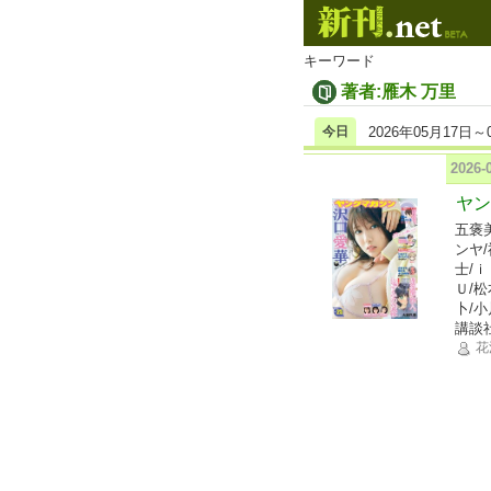
キーワード
著者:雁木 万里
今日
2026年05月17日～
2026
ヤン
五褒
ンヤ
士/
Ｕ/
卜/
講談
花