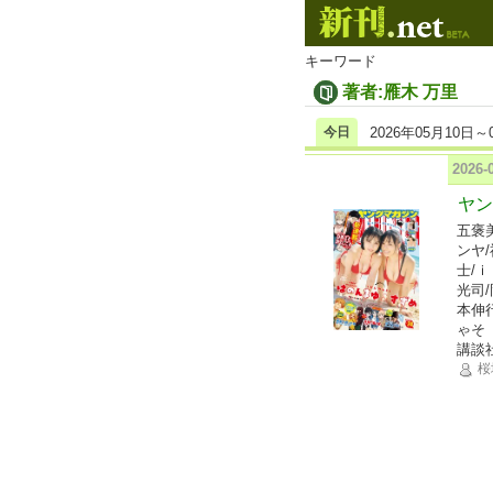
キーワード
著者:雁木 万里
今日
2026年05月10日～
2026
ヤン
五褒
ンヤ
士/
光司
本伸
ゃそ
講談
桜