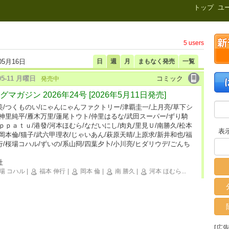
新刊.net
トップ
ユ
5 users
05月16日
日
週
月
まもなく発売
一覧
-05-11 月曜日
コミック
発売中
グマガジン 2026年24号 [2026年5月11日発売]
美/つくものい/にゃんにゃんファクトリー/津覇圭一/上月亮/草下シ
/神里純平/雁木万里/蓮尾トウト/仲里はるな/武田スーパー/ずり騎
ｉｐｐａｔｕ/港發/河本ほむら/なだいにし/肉丸/里見Ｕ/南勝久/松本
表
/岡本倫/猫子/武六甲理衣/じゃいあん/萩原天晴/上原求/新井和也/福
行/桜場コハル/ずいの/系山冏/四葉夕卜/小川亮/ヒダリウデ/ごんち
社
場 コハル
|
福本 伸行
|
岡本 倫
|
南 勝久
|
河本 ほむら
...
[広告