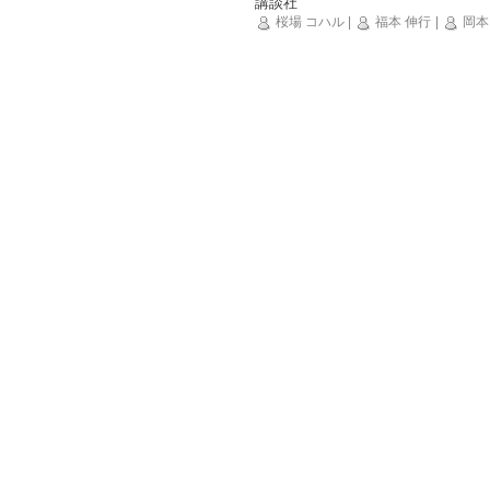
講談社
桜場 コハル
|
福本 伸行
|
岡本