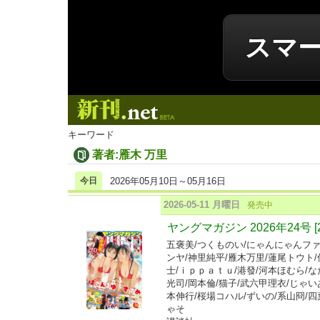
スマ
新刊.net
キーワード
著者:雁木 万里
今日
2026年05月10日～05月16日
2026-05-11 月曜日
発売中
ヤングマガジン 2026年24号 [
五褒美/つくものい/にゃんにゃんファ
ンヤ/神里純平/雁木万里/蓮尾トウト
士/ｉｐｐａｔｕ/港發/河本ほむら/な
光司/岡本倫/猫子/武六甲理衣/じゃい
本伸行/桜場コハル/ずいの/系山冏/四
ゃそ