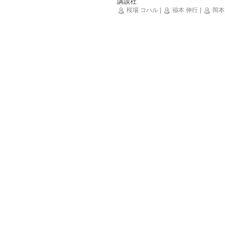
講談社
桜場 コハル
|
福本 伸行
|
岡本