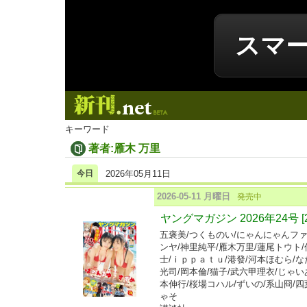
スマ
新刊.net
キーワード
著者:雁木 万里
今日
2026年05月11日
2026-05-11 月曜日
発売中
ヤングマガジン 2026年24号 [
五褒美/つくものい/にゃんにゃんファ
ンヤ/神里純平/雁木万里/蓮尾トウト
士/ｉｐｐａｔｕ/港發/河本ほむら/な
光司/岡本倫/猫子/武六甲理衣/じゃい
本伸行/桜場コハル/ずいの/系山冏/四
ゃそ