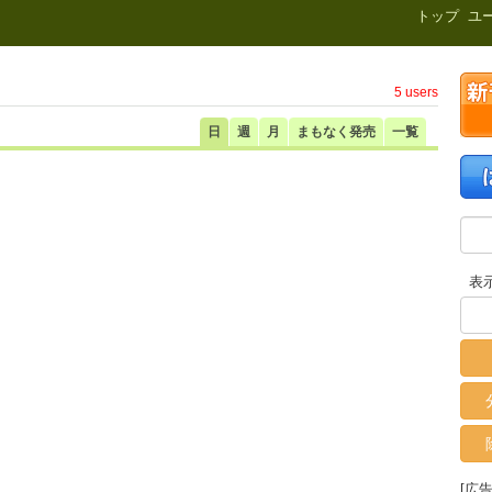
新刊.net
トップ
ユ
5 users
日
週
月
まもなく発売
一覧
表
[広告