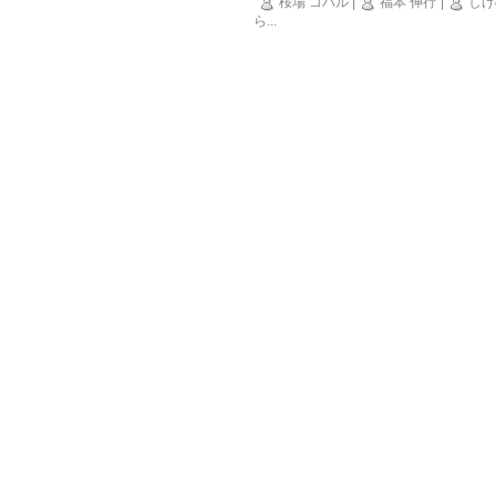
桜場 コハル
|
福本 伸行
|
しげ
ら
...