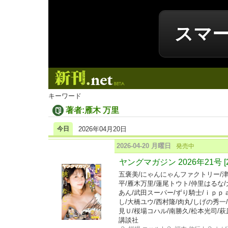
スマ
新刊.net
キーワード
著者:雁木 万里
今日
2026年04月20日
2026-04-20 月曜日
発売中
ヤングマガジン 2026年21号 [
五褒美/にゃんにゃんファクトリー/津
平/雁木万里/蓮尾トウト/仲里はるな/
あん/武田スーパー/ずり騎士/ｉｐｐ
し/大橋ユウ/西村隆/肉丸/しげの秀一
見Ｕ/桜場コハル/南勝久/松本光司/萩
講談社