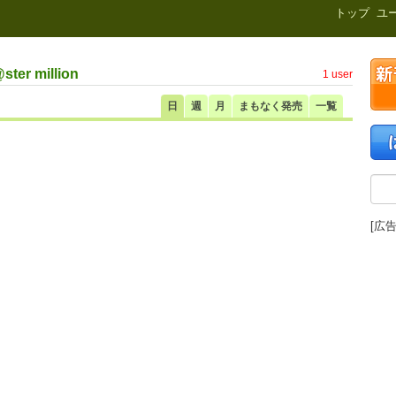
新刊.net
トップ
ユ
er million
1 user
日
週
月
まもなく発売
一覧
[広告