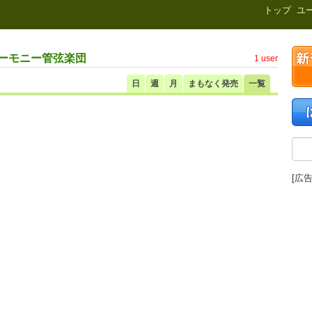
新刊.net
トップ
ユ
ハーモニー管弦楽団
1 user
日
週
月
まもなく発売
一覧
[広告