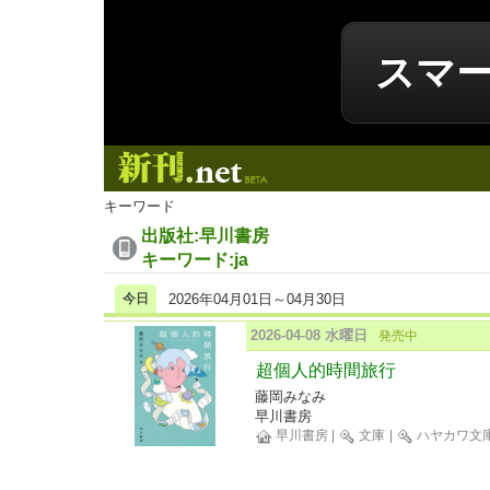
スマ
新刊.net
キーワード
出版社:早川書房
キーワード:ja
今日
2026年04月01日～04月30日
2026-04-08 水曜日
発売中
超個人的時間旅行
藤岡みなみ
早川書房
早川書房
|
文庫
|
ハヤカワ文庫