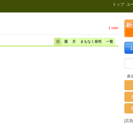
新刊.net
トップ
ユ
1 user
日
週
月
まもなく発売
一覧
表
[広告