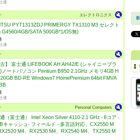
士通
エレクトロニクス
中
新
ITSU PYT1313ZDJ PRIMERGY TX1310 M3 セレクト
n G4560/4GB/SATA 500GB*1/OS無)
通
士通
中
古】 富士通 LIFEBOOK AH AH42/E (シャイニーブラ
ノートパソコン Pentium B950 2.1GHz メモリ4GB H
20GB BD-RE Windows7 HomePremium 64bit FMVA
BB
通
士通
Personal Computers
中
（富士通） Intel Xeon Silver 4110-2.1 GHz - 8コア -
MBキャッシュ- フィールド - 多言語対応、CX2550 M
X2520 M4、RX2530 M4、RX2540 M4、TX2550 M