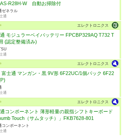
AS-R28H-W 自動お掃除付
通ゼネラル
士通
エレクトロニクス
中
通 モジュラーベイバッテリー FPCBP329AQ T732 T
4用 (認定整備済み)
TSU
士通
エレクトロニクス
中
K 富士通 マンガン・黒 9V形 6F22UC/1個パック 6F22
(P)
通
士通
エレクトロニクス
中
通コンポーネント 薄形軽量の親指シフトキーボード
humb Touch（サムタッチ）」FKB7628-801
通コンポーネント
士通