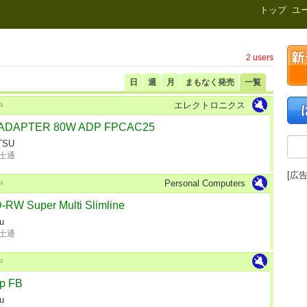
新刊.net
トップ
ユ
2 users
日
週
月
まもなく発売
一覧
エレクトロニクス
中
ADAPTER 80W ADP FPCAC25
TSU
士通
[広告
Personal Computers
中
RW Super Multi Slimline
su
士通
中
p FB
su