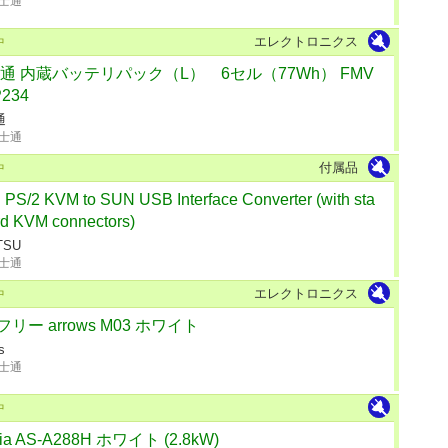
士通
エレクトロニクス
中
通 内蔵バッテリパック（L） 6セル（77Wh） FMV
234
通
士通
付属品
中
 PS/2 KVM to SUN USB Interface Converter (with sta
d KVM connectors)
TSU
士通
エレクトロニクス
中
フリー arrows M03 ホワイト
s
士通
中
ria AS-A288H ホワイト (2.8kW)