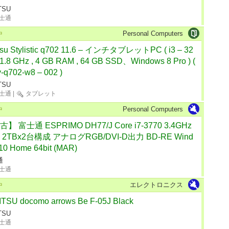
TSU
士通
Personal Computers
中
itsu Stylistic q702 11.6 – インチタブレットPC ( i3 – 32
1.8 GHz , 4 GB RAM , 64 GB SSD、Windows 8 Pro ) (
-q702-w8 – 002 )
TSU
士通
|
タブレット
Personal Computers
中
】 富士通 ESPRIMO DH77/J Core i7-3770 3.4GHz
 2TBx2台構成 アナログRGB/DVI-D出力 BD-RE Wind
10 Home 64bit (MAR)
通
士通
エレクトロニクス
中
ITSU docomo arrows Be F-05J Black
TSU
士通