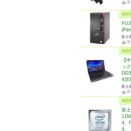
富
発売
FUJ
(Pe
富士
富
発売
【中
ック)
DD3
42E
富士
富
発売
富士通
11
4、R
4。