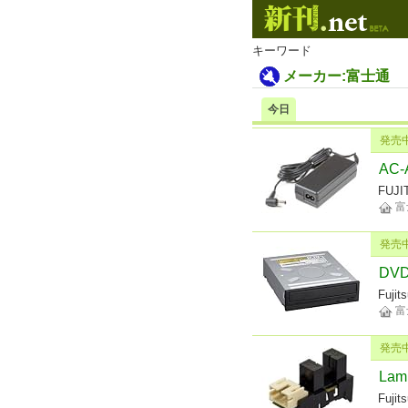
キーワード
メーカー:富士通
今日
発売
AC-
FUJI
富
発売
DVD-
Fujit
富
発売
Lam
Fujit