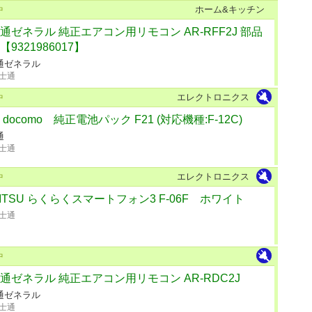
ホーム&キッチン
中
通ゼネラル 純正エアコン用リモコン AR-RFF2J 部品
【9321986017】
通ゼネラル
士通
エレクトロニクス
中
T docomo 純正電池パック F21 (対応機種:F-12C)
通
士通
エレクトロニクス
中
JITSU らくらくスマートフォン3 F-06F ホワイト
士通
中
通ゼネラル 純正エアコン用リモコン AR-RDC2J
通ゼネラル
士通