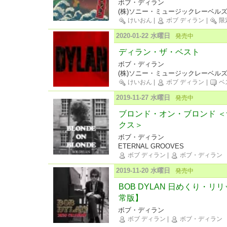
ボブ・ディラン
(株)ソニー・ミュージックレーベル
けいおん
|
ボブ ディラン
|
限
2020-01-22 水曜日
発売中
ディラン・ザ・ベスト
ボブ・ディラン
(株)ソニー・ミュージックレーベル
けいおん
|
ボブ ディラン
|
ベ
2019-11-27 水曜日
発売中
ブロンド・オン・ブロンド 
クス＞
ボブ・ディラン
ETERNAL GROOVES
ボブ ディラン
|
ボブ・ディラン
2019-11-20 水曜日
発売中
BOB DYLAN 日めくり・リ
常版】
ボブ・ディラン
ボブ ディラン
|
ボブ・ディラン