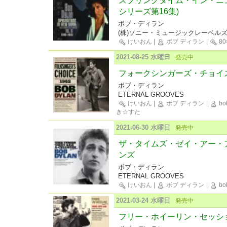
スプリングタイム・イン・ニュ
シリーズ第16集)
ボブ・ディラン
(株)ソニー・ミュージックレーベル
けいおん
|
ボブ ディラン
|
8
2021-08-25 水曜日
発売中
フォークシンガーズ・チョイス 
ボブ・ディラン
ETERNAL GROOVES
けいおん
|
ボブ ディラン
|
bob
き☆すた
2021-06-30 水曜日
発売中
ザ・タイムズ・ゼイ・アー・
ンズ
ボブ・ディラン
ETERNAL GROOVES
けいおん
|
ボブ ディラン
|
bob
2021-03-24 水曜日
発売中
フリー・ホイーリン・セッシ