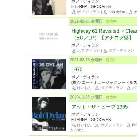
ボブ・ディラン
ETERNAL GROOVES
ボブ ディラン
|
bob dylan
|
ボ
2021-02-26 金曜日
発売中
Highway 61 Revisited ＜
（EU／LP）【アナログ盤】
ボブ・ディラン
ボブ ディラン
|
ボブ・ディラン
2021-02-26 金曜日
発売中
1970
ボブ・ディラン
(株)ソニー・ミュージックレーベル
けいおん
|
ボブ ディラン
|
ボ
2020-11-25 水曜日
発売中
アット・ザ・ビーブ 1965
ボブ・ディラン
ETERNAL GROOVES
けいおん
|
ボブ ディラン
|
bob
き☆すた