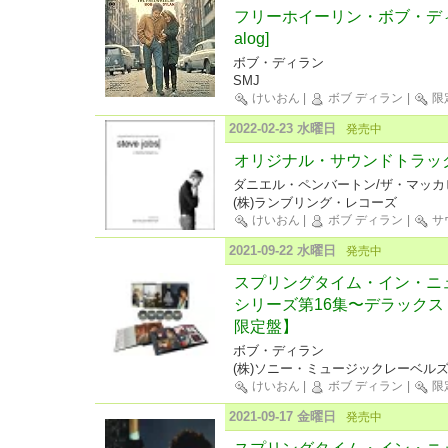
フリーホイーリン・ボブ・ディラ
alog]
ボブ・ディラン
SMJ
けいおん
|
ボブ ディラン
|
限
2022-02-23 水曜日
発売中
オリジナル・サウンドトラッ
ダニエル・ペンバートン/ザ・マッカ
(株)ランブリング・レコーズ
けいおん
|
ボブ ディラン
|
サ
2021-09-22 水曜日
発売中
スプリングタイム・イン・ニュ
シリーズ第16集〜デラックス
限定盤】
ボブ・ディラン
(株)ソニー・ミュージックレーベル
けいおん
|
ボブ ディラン
|
限
2021-09-17 金曜日
発売中