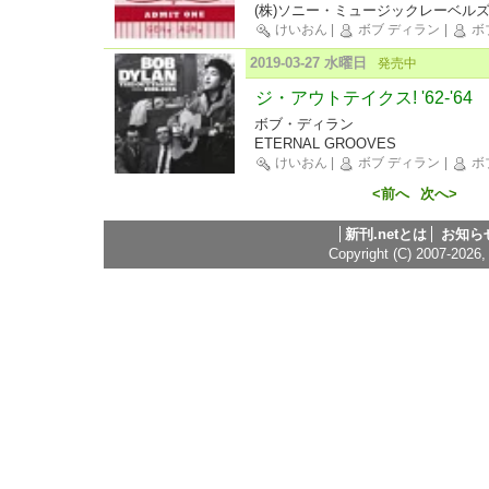
(株)ソニー・ミュージックレーベル
けいおん
|
ボブ ディラン
|
ボ
2019-03-27 水曜日
発売中
ジ・アウトテイクス! '62-'64
ボブ・ディラン
ETERNAL GROOVES
けいおん
|
ボブ ディラン
|
ボ
<前へ
次へ>
新刊.netとは
お知ら
Copyright (C) 2007-2026