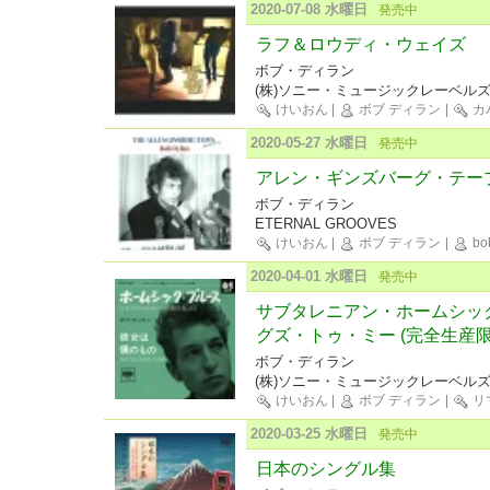
2020-07-08 水曜日
発売中
ラフ＆ロウディ・ウェイズ
ボブ・ディラン
(株)ソニー・ミュージックレーベル
けいおん
|
ボブ ディラン
|
カ
2020-05-27 水曜日
発売中
アレン・ギンズバーグ・テープス 
ボブ・ディラン
ETERNAL GROOVES
けいおん
|
ボブ ディラン
|
bob
2020-04-01 水曜日
発売中
サブタレニアン・ホームシッ
グズ・トゥ・ミー (完全生産
ボブ・ディラン
(株)ソニー・ミュージックレーベル
けいおん
|
ボブ ディラン
|
リ
2020-03-25 水曜日
発売中
日本のシングル集