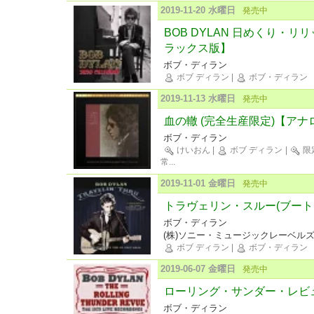
2019-11-20 水曜日
発売中
BOB DYLAN 日めくり・リ
ラックス版】
ボブ・ディラン
ボブ ディラン
|
ボブ・ディラン
2019-11-13 水曜日
発売中
血の轍 (完全生産限定)【アナ
ボブ・ディラン
けいおん
|
ボブ ディラン
|
限
常
...
2019-11-01 金曜日
発売中
トラヴェリン・スルー(ブート
ボブ・ディラン
(株)ソニー・ミュージックレーベル
ボブ ディラン
|
ボブ・ディラン
2019-06-07 金曜日
発売中
ローリング・サンダー・レビュ
ボブ・ディラン