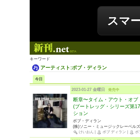
スマ
新刊.net
キーワード
アーティスト:ボブ・ディラン
今日
2023-01-27 金曜日
発売中
断章〜タイム・アウト・オブ
(ブートレッグ・シリーズ第17
ション
ボブ・ディラン
(株)ソニー・ミュージックレーベル
けいおん
|
ボブ ディラン
|
ボ